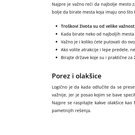
Najpre je važno reći da najbolje mesto za
bolje da birate mesta koja imaju ono što
Troškovi života su od velike važnost
Kada birate neko od najboljih mesta 
Važno je i koliko ćete putovati do ov
Ako volite atrakcije i lepe predele,
Birajte države koje su i praktične za 
Porez i olakšice
Logično je da kada odlučite da se preseli
važnije, jer je posao kojim se bave spec
Najpre se raspitajte kakve olakšice kao 
pametnijih rešenja.