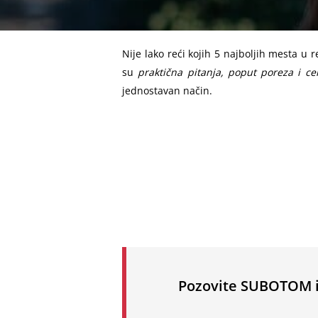
Nije lako reći kojih 5 najboljih mesta u r
su
praktična pitanja, poput poreza i ce
jednostavan način.
Pozovite SUBOTOM i 