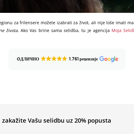
egionu za frilensere možete izabrati za život, ali nije loše imati m
ne života
. Ako Vas brine sama selidba, tu je agencija
Moja Selid
OДЛИЧНО
1.761 рецензије
zakažite Vašu selidbu uz 20% popusta