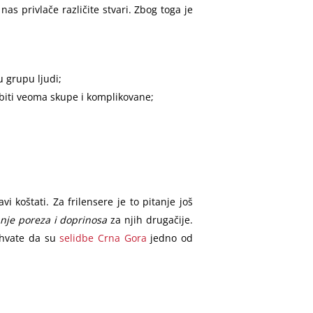
as privlače različite stvari. Zbog toga je
u grupu ljudi;
iti veoma skupe i komplikovane;
i koštati. Za frilensere je to pitanje još
nje poreza i doprinosa
za njih drugačije.
 shvate da su
selidbe Crna Gora
jedno od