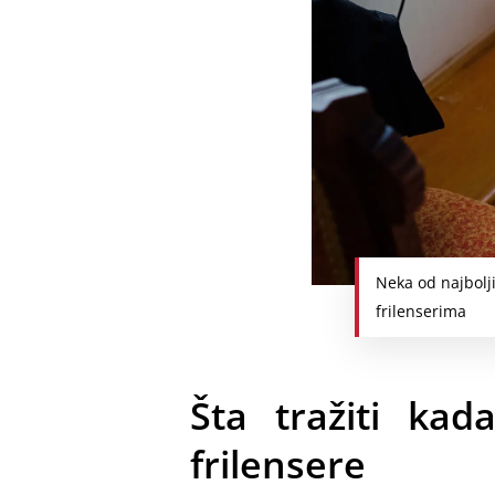
Neka od najbolj
frilenserima
Šta tražiti ka
frilensere