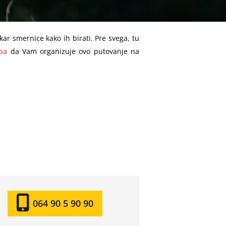
akar smernice kako ih birati. Pre svega, tu
ba
da Vam organizuje ovo putovanje na
064 90 5 90 90