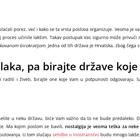
laćali porez, već i kako se ta vrsta poslova organizuje. Veoma je 
j proces učinile lakšim. Takav postupak Vas sigurno može privući ne
ikovanom birokratijom.
Jedna od tih država je Hrvatska, zbog čega 
i laka, pa birajte države ko
 raditi i živeti, birajte one koje Vam u potpunosti odgovaraju. S
eselite u neku državu, biće Vam važno da to ne bude predaleko. D
ite. Ma kojim poslom se bavili,
nostalgija je veoma teška za neke 
putovanja. U tom slučaju
selidbe u inostranstvo
budu mnogo lakše