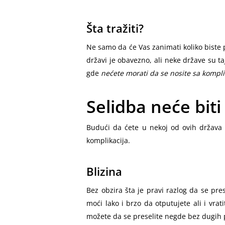
Šta tražiti?
Ne samo da će Vas zanimati koliko biste p
državi je obavezno, ali neke države su ta
gde
nećete morati da se nosite sa kompl
Selidba neće bit
Budući da ćete u nekoj od ovih država i
komplikacija.
Blizina
Bez obzira šta je pravi razlog da se pr
moći lako i brzo da otputujete ali i vrat
možete da se preselite negde bez dugih 