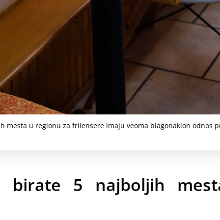
ih mesta u regionu za frilensere imaju veoma blagonaklon odnos 
da birate 5 najboljih mes