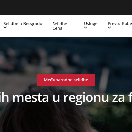
Selidbe u Beogradu
Usluge
Prevoz Robe
Selidbe
Cena
Međunarodne selidbe
ih mesta u regionu za 