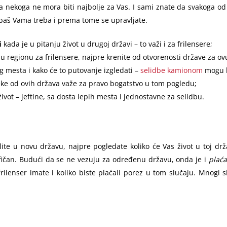
 nekoga ne mora biti najbolje za Vas. I sami znate da svakoga od n
 baš Vama treba i prema tome se upravljate.
i
kada je u pitanju život u drugoj državi – to važi i za frilensere;
u regionu za frilensere, najpre krenite od otvorenosti države za ov
og mesta i kako će to putovanje izgledati –
selidbe kamionom
mogu b
 neke od ovih država važe za pravo bogatstvo u tom pogledu;
život – jeftine, sa dosta lepih mesta i jednostavne za selidbu.
te u novu državu, najpre pogledate koliko će Vas život u toj držav
ifičan. Budući da se ne vezuju za određenu državu, onda je i
plaća
frilenser imate i koliko biste plaćali porez u tom slučaju. Mnogi