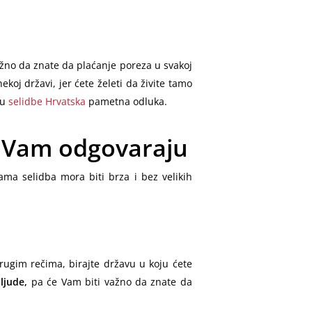
važno da znate da plaćanje poreza u svakoj
koj državi, jer ćete želeti da živite tamo
su
selidbe Hrvatska
pametna odluka.
je Vam odgovaraju
ama selidba mora biti brza i bez velikih
rugim rečima, birajte državu u koju ćete
ljude,
pa će Vam biti važno da znate da
.