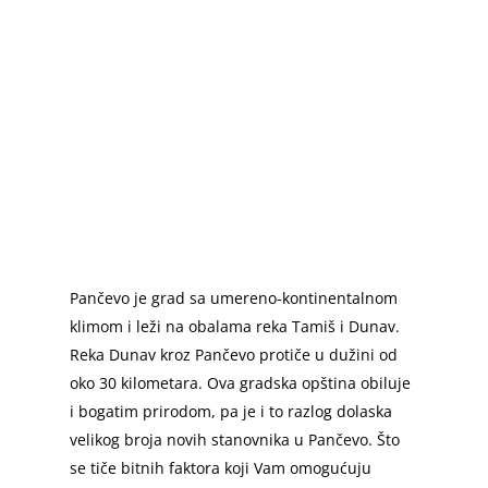
Pančevo je grad sa umereno-kontinentalnom
klimom i leži na obalama reka Tamiš i Dunav.
Reka Dunav kroz Pančevo protiče u dužini od
oko 30 kilometara. Ova gradska opština obiluje
i bogatim prirodom, pa je i to razlog dolaska
velikog broja novih stanovnika u Pančevo. Što
se tiče bitnih faktora koji Vam omogućuju