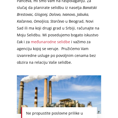
Pančeva, mi smo Vam na raspolaganju. Za
slučaj da planirate selidbu iz naselja
Banatski
Brestovac, Glogonj, Dolovo, Ivanovo, Jabuka,
Kačarevo, Omoljica, Starčevo
u Beograd, Novi
Sad ili ma koji drugi grad u Srbiji, računajte na
Moju Selidbu. Mi posedujemo bogato iskustvo
čak i za
međunarodne selidbe
i važimo za
agenciju kojoj se veruje. Pružićemo Vam
izvanredne usluge po povoljnim cenama bez
obzira na relaciju Vaše selidbe.
Ne propustite poslovne prilike u