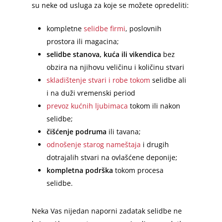
su neke od usluga za koje se možete opredeliti:
Početna
kompletne
selidbe firmi
, poslovnih
prostora ili magacina;
Selidbe u Beogradu
selidbe stanova, kuća ili vikendica
bez
Selidbe Cena
Vračar
obzira na njihovu veličinu i količinu stvari
skladištenje stvari i robe tokom
selidbe ali
Stari grad
Usluge
i na duži vremenski period
Zvezdara
prevoz kućnih ljubimaca
tokom ili nakon
Prevoz Robe
Selidbe Sa Radnicima
selidbe;
Zemun
Selidbe Stanova
Selidbe u Srbiji
Kombi Prevoz
čišćenje podruma
ili tavana;
Palilula
odnošenje starog nameštaja
i drugih
Selidbe Kuća
Kombi Transport
Kamionski Prevoz
Blog
Međugradske Selidbe
dotrajalih stvari na ovlašćene deponije;
Novi Beograd
Selidbe Firmi
Kombi Prevoz Nameštaja
Međunarodni Prevoz
Međugradski Prevoz Robe
kompletna podrška
tokom procesa
Novi Sad
O nama
Savski venac
selidbe.
Pakovanje za Selidbe
Kombi Prevoz Robe
Međugradski Prevoz
Beograd – Niš
Međunarodni Prevoz Robe
Niš
Kontakt
Mapa sajta
Barajevo
Kutije za Selidbe
Beograd – Novi Sad
Srbija – Nemačka
Međunarodne Selidbe
Kragujevac
Neka Vas nijedan naporni zadatak selidbe ne
Video
Lazarevac