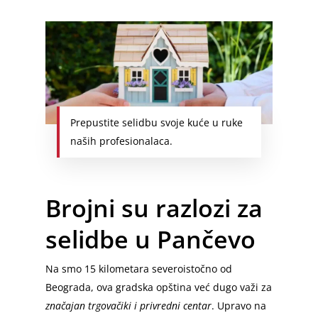
Prepustite selidbu svoje kuće u ruke
naših profesionalaca.
Brojni su razlozi za
selidbe u Pančevo
Na smo 15 kilometara severoistočno od
Beograda, ova gradska opština već dugo važi za
značajan trgovačiki i privredni centar
. Upravo na