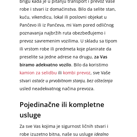
brigu kada je u pitanju transport i prevoz Vaše
robe i stvari iz domaćinstva. Bilo da selite stan,
kuću, vikendicu, lokal ili poslovni objekat u
Pančevo ili iz Pančeva, mi Vam pored odličnog
poznavanja najbržih ruta obezbeđujemo i
prevoz savremenim vozilima. U skladu sa tipom
ili vrstom robe ili predmeta koje planirate da
preselite sa jedne adrese na drugu,
za Vas
biramo adekvatno vozilo
. Bilo da koristimo
kamion za selidbu
ili
kombi prevoz
, sve Vaše
stvari
ostaće u prvobitnom stanju, bez oštećenja
usled neadekvatnog načina prevoza.
Pojedinačne ili kompletne
usluge
Za sve Vas kojima je sigurnost ličnih stvari i
robe izuzetno bitna, naše su usluge
idealno