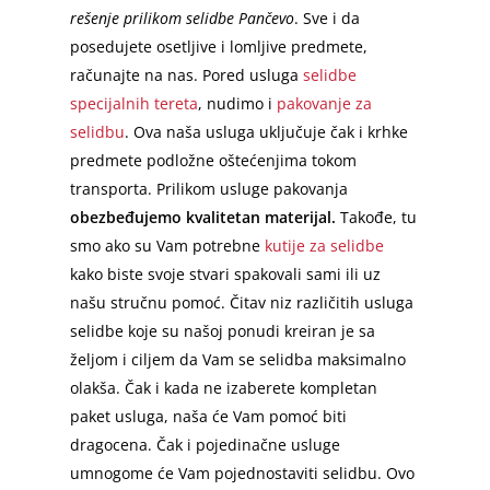
rešenje prilikom selidbe Pančevo
. Sve i da
posedujete osetljive i lomljive predmete,
računajte na nas. Pored usluga
selidbe
specijalnih tereta
, nudimo i
pakovanje za
selidbu
. Ova naša usluga uključuje čak i krhke
predmete podložne oštećenjima tokom
transporta. Prilikom usluge pakovanja
obezbeđujemo kvalitetan materijal.
Takođe, tu
smo ako su Vam potrebne
kutije za selidbe
kako biste svoje stvari spakovali sami ili uz
našu stručnu pomoć. Čitav niz različitih usluga
selidbe koje su našoj ponudi kreiran je sa
željom i ciljem da Vam se selidba maksimalno
olakša. Čak i kada ne izaberete kompletan
paket usluga, naša će Vam pomoć biti
dragocena. Čak i pojedinačne usluge
umnogome će Vam pojednostaviti selidbu. Ovo