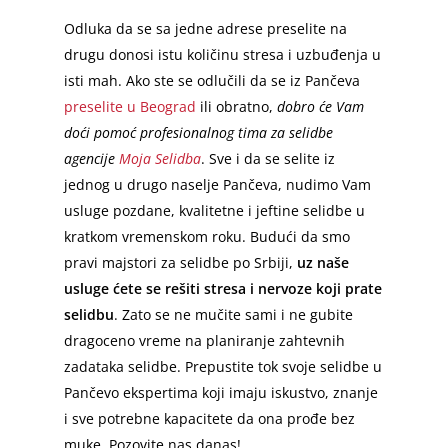
Odluka da se sa jedne adrese preselite na
drugu donosi istu količinu stresa i uzbuđenja u
isti mah. Ako ste se odlučili da se iz Pančeva
preselite u Beograd
ili obratno,
dobro će Vam
doći pomoć profesionalnog tima za selidbe
agencije
Moja Selidba
. Sve i da se selite iz
jednog u drugo naselje Pančeva, nudimo Vam
usluge pozdane, kvalitetne i jeftine selidbe u
kratkom vremenskom roku. Budući da smo
pravi majstori za selidbe po Srbiji,
uz naše
usluge ćete se rešiti stresa i nervoze koji prate
selidbu
. Zato se ne mučite sami i ne gubite
dragoceno vreme na planiranje zahtevnih
zadataka selidbe. Prepustite tok svoje selidbe u
Pančevo ekspertima koji imaju iskustvo, znanje
i sve potrebne kapacitete da ona prođe bez
muke. Pozovite nas danas!