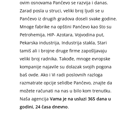
ovim osnovama Pančevo se razvija i danas.
Zarad posla u struci, veliki broj ljudi se u
Pančevo iz drugih gradova doseli svake godine.
Mnoge fabrike na opštini Pančevo kao što su
Petrohemija, HIP- Azotara, Vojvodina put,
Pekarska industrija, Industrija stakla, Stari
tamiš ali i brojne druge firme zapošljavaju
veliki broj radnika. Takođe, mnoge evropske
kompanije najavile su dolazak svojih pogona
baš ovde. Ako i Vi radi poslovnih razloga
razmatrate opcije selidbe Pančevo, znajte da
možete računati na nas u bilo kom trenutku.
Naša agencija
Vama je na usluzi 365 dana u
godini, 24 časa dnevno
.