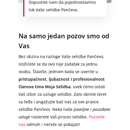
Dopustite nam da pojednostavimo
Ikea Dostava
Frankfurt – Beograd
Prokuplje
tok Vaše selidbe Pančevo.
Odnošenje Šuta
Stuttgart – Beograd
Novi Pazar
Odvoz Stvari na Deponiju
Dortmund – Beograd
Sremska Mitrovica
Na samo jedan pozov smo od
Odnošenje Starog Nameštaj
Hamburg – Srbija
Pirot
Vas
Čišćenje Podruma
Hanover – Beograd
Vršac
Bez obzira na razloge Vaše selidbe Pančevo,
Keln – Beograd
Subotica
složićete se da ovo nije zadatak za jednu
Nirnberg – Beograd
osobu. Štaviše, jednom kada se uverite u
pristupačnost, ljubaznost i profesionalnost
Prevoz Beč
članova tima Moja Selidba
, uvek ćemo ostati
Beč – Beograd
Vaš izbor za usluge selidbe. Zato skinite teret
sa leđa i angažujte baš nas za sve pravce
Slovenija – Srbija
selidbe Pančevo. Neka naše
povoljne i pouzdane
Ljubljana – Beograd
usluge
rasterete Vaš proces selidbe.
Pozovite
nas
odmah i nećete se pokajati!