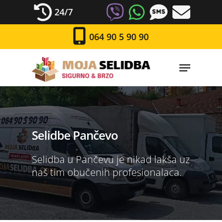
24/7
064 90 5 90 90
Selidbe Pančevo
Selidba u Pančevu je nikad lakša uz
naš tim obučenih profesionalaca.