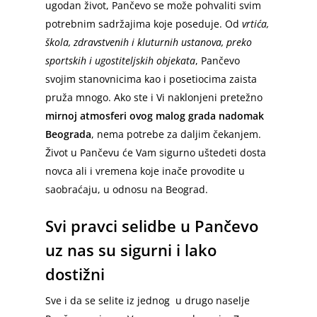
ugodan život, Pančevo se može pohvaliti svim
potrebnim sadržajima koje poseduje. Od
vrtića,
škola, zdravstvenih i kluturnih ustanova, preko
sportskih i ugostiteljskih objekata
, Pančevo
svojim stanovnicima kao i posetiocima zaista
pruža mnogo. Ako ste i Vi naklonjeni pretežno
mirnoj atmosferi ovog malog grada nadomak
Beograda
, nema potrebe za daljim čekanjem.
Život u Pančevu će Vam sigurno uštedeti dosta
novca ali i vremena koje inače provodite u
saobraćaju, u odnosu na Beograd.
Svi pravci selidbe u Pančevo
uz nas su sigurni i lako
dostižni
Sve i da se selite iz jednog u drugo naselje