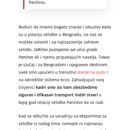
Pančevu.
Budući da imamo bogato znanje i iskustvo kada
su u pitanju selidbe u Beogradu, na nas se
možete osloniti i za najizazovnije zahteve
selidbi.
Odlično poznajemo sve ulice grada
Pančevo
ali i njemu pripadajućih naselja. Takav
je slučaj i sa Beogradom i njegovom okolinom,
uvek smo upućeni u trenutno
stanje na putu
i
na odredište stižemo brzo. Zahvaljujući ovoj
činjenici
kadri smo da Vam obezbedimo
siguran i efikasan transport Vaših stvari
o
kojoj god relaciji selidbe Pančevo da se radi.
Kad se odlučite za saradnju sa ekspertima za
selidbe iz našeg tima, nemajte ni najmanju