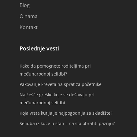
Blog
O nama
Kontakt
Poslednje vesti
Kako da pomognete roditeljima pri
međunarodnoj selidbi?
Pakovanje kreveta na sprat za početnike
Najčešće greške koje se dešavaju pri
međunarodnoj selidbi
Koja vrsta kutija je najpogodnija za skladište?
Selidba iz kuće u stan – na šta obratiti pažnju?