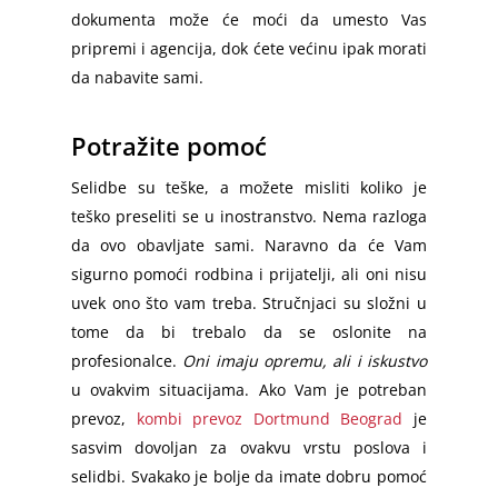
dokumenta može će moći da umesto Vas
pripremi i agencija, dok ćete većinu ipak morati
da nabavite sami.
Potražite pomoć
Selidbe su teške, a možete misliti koliko je
teško preseliti se u inostranstvo. Nema razloga
da ovo obavljate sami. Naravno da će Vam
sigurno pomoći rodbina i prijatelji, ali oni nisu
uvek ono što vam treba. Stručnjaci su složni u
tome da bi trebalo da se oslonite na
profesionalce.
Oni imaju opremu, ali i iskustvo
u ovakvim situacijama. Ako Vam je potreban
prevoz,
kombi prevoz Dortmund Beograd
je
sasvim dovoljan za ovakvu vrstu poslova i
selidbi. Svakako je bolje da imate dobru pomoć