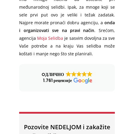
međunarodnoj selidbi. Ipak, za mnoge koji se
sele prvi put ovo je veliki i težak zadatak.
Najpre morate pronaći dobru agenciju, a
onda
i organizovati sve na pravi način
. Srećom,
agencija
Moja Selidba
je sasvim dovoljna za sve
Vaše potrebe a na kraju Vas selidba može
koštati i manje nego što ste planirali.
OДЛИЧНО
1.761 рецензије
Pozovite NEDELJOM i zakažite