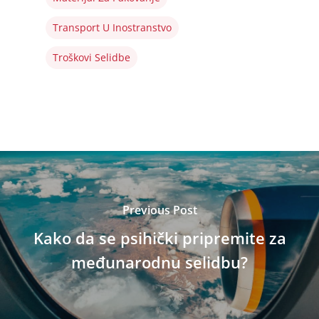
Transport U Inostranstvo
Troškovi Selidbe
Previous Post
Kako da se psihički pripremite za
međunarodnu selidbu?