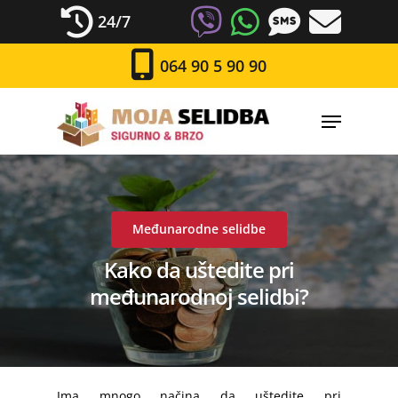
24/7
064 90 5 90 90
Međunarodne selidbe
Kako da uštedite pri
međunarodnoj selidbi?
Ima mnogo načina da uštedite pri