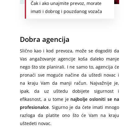
Dortmund – Beograd
Sremska Mitrovica
Čak i ako unajmite prevoz, morate
Odnošenje Starog Nameštaj
imati i dobrog i pouzdanog vozača
Hamburg – Srbija
Pirot
Čišćenje Podruma
Hanover – Beograd
Vršac
Keln – Beograd
Subotica
Dobra agencija
Nirnberg – Beograd
Slično kao i kod prevoza, može se dogoditi da
Prevoz Beč
Vas angažovanje agencije koša daleko manje
nego što ste planirali. I ne samo to, agencija će
Beč – Beograd
pronaći sve moguće načine da uštedi novac i
Slovenija – Srbija
na kraju Vam da manji račun. Najvažnije je,
ipak, da uz uštedu dobijete sigurnost i
Ljubljana – Beograd
efikasnost, a u tome je
najbolje osloniti se na
profesionalce
. Sigurno je da ćete imati mnogo
razloga da platite ono što će Vam na kraju
uštedeti novac.