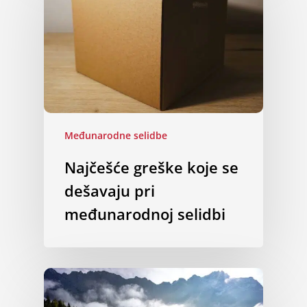
Međunarodne selidbe
Najčešće greške koje se
dešavaju pri
međunarodnoj selidbi