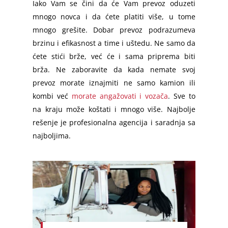
Iako Vam se čini da će Vam prevoz oduzeti
Grocka
Besplatna Procena Selidbe
Beograd – Sarajevo
Srbija – Hrvatska
mnogo novca i da ćete platiti više, u tome
Pančevo
Surčin
mnogo grešite. Dobar prevoz podrazumeva
Prevoz Transport Selidbe
Beograd – Skoplje
Srbija – BiH
Mladenovac
brzinu i efikasnost a time i uštedu. Ne samo da
Rakovica
Selidba Klavira
Beograd – Trebinje
Srbija – Slovenija
ćete stići brže, već će i sama priprema biti
Vranje
Sopot
brža. Ne zaboravite da kada nemate svoj
Selidbe Specijalnih Tereta
Maribor – Beograd
Srbija – Crna Gora
Bor
prevoz morate iznajmiti ne samo kamion ili
Diplomatske Selidbe
Srbija – Hrvatska
Srbija – Makedonija
Zaječar
kombi već
morate angažovati i vozača
. Sve to
na kraju može koštati i mnogo više. Najbolje
Prevoz Kućnih Ljubimaca
Srbija – Crna Gora
Srbija – Nemačka
Jagodina
rešenje je profesionalna agencija i saradnja sa
Montaža Nameštaja
Berlin – Srbija
Loznica
najboljima.
Selidbe Bele Tehnike
Berlin – Beograd
Smederevo
Emmezeta Dostava
Minhen – Beograd
Požarevac
Ikea Dostava
Frankfurt – Beograd
Prokuplje
Odnošenje Šuta
Stuttgart – Beograd
Novi Pazar
Odvoz Stvari na Deponiju