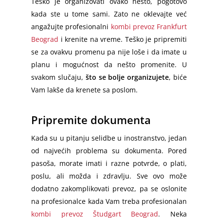
Teško je organizovati ovako nešto, pogotovo
kada ste u tome sami. Zato ne oklevajte već
angažujte profesionalni
kombi prevoz Frankfurt
Beograd
i krenite na vreme. Teško je pripremiti
se za ovakvu promenu pa nije loše i da imate u
planu i mogućnost da nešto promenite. U
svakom slučaju,
što se bolje organizujete
, biće
Vam lakše da krenete sa poslom.
Pripremite dokumenta
Kada su u pitanju selidbe u inostranstvo, jedan
od najvećih problema su dokumenta. Pored
pasoša, morate imati i razne potvrde, o plati,
poslu, ali možda i zdravlju. Sve ovo može
dodatno zakomplikovati prevoz, pa se oslonite
na profesionalce kada Vam treba profesionalan
kombi prevoz Študgart Beograd
. Neka