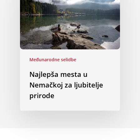
Međunarodne selidbe
Najlepša mesta u
Nemačkoj za ljubitelje
prirode