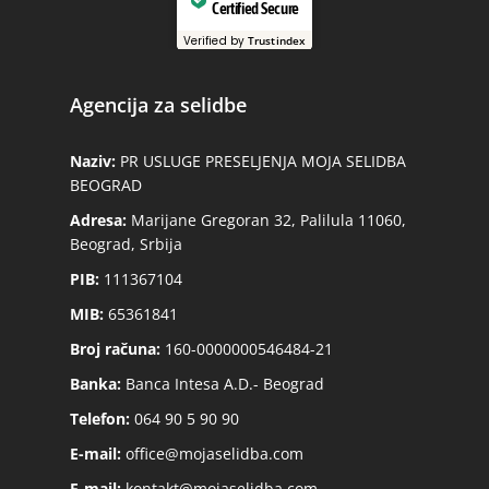
Certified Secure
Verified by
Trustindex
Agencija za selidbe
Naziv:
PR USLUGE PRESELJENJA MOJA SELIDBA
BEOGRAD
Adresa:
Marijane Gregoran 32, Palilula 11060,
Beograd, Srbija
PIB:
111367104
MIB:
65361841
Broj računa:
160-0000000546484-21
Banka:
Banca Intesa A.D.- Beograd
Telefon:
064 90 5 90 90
E-mail:
office@mojaselidba.com
E-mail:
kontakt@mojaselidba.com