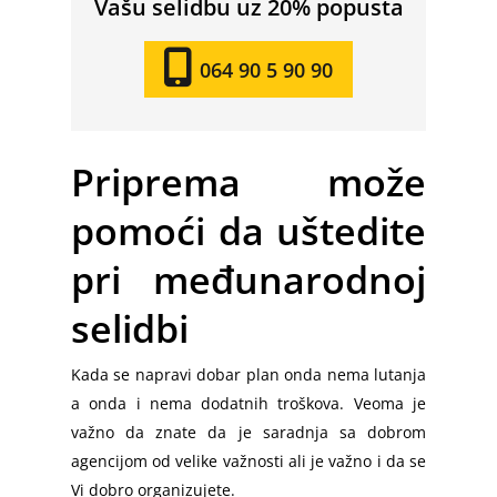
Vašu selidbu uz 20% popusta
064 90 5 90 90
Priprema može
pomoći da uštedite
pri međunarodnoj
selidbi
Kada se napravi dobar plan onda nema lutanja
a onda i nema dodatnih troškova. Veoma je
važno da znate da je saradnja sa dobrom
agencijom od velike važnosti ali je važno i da se
Vi dobro organizujete.