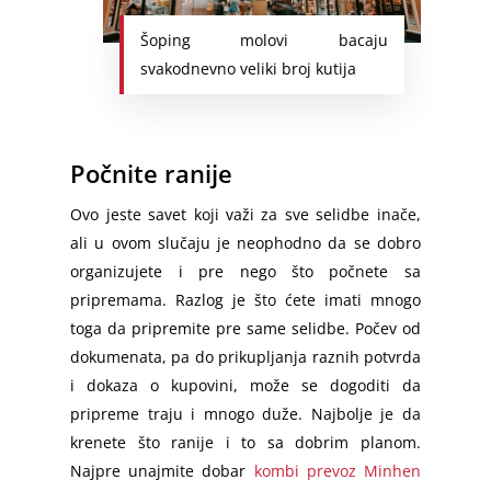
Šoping molovi bacaju
svakodnevno veliki broj kutija
Počnite ranije
Ovo jeste savet koji važi za sve selidbe inače,
ali u ovom slučaju je neophodno da se dobro
organizujete i pre nego što počnete sa
pripremama. Razlog je što ćete imati mnogo
toga da pripremite pre same selidbe. Počev od
dokumenata, pa do prikupljanja raznih potvrda
i dokaza o kupovini, može se dogoditi da
pripreme traju i mnogo duže. Najbolje je da
krenete što ranije i to sa dobrim planom.
Najpre unajmite dobar
kombi prevoz Minhen