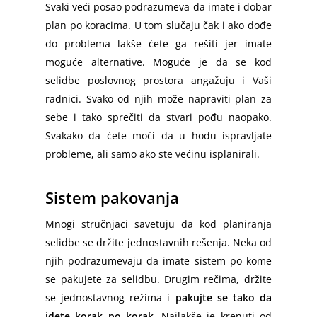
Svaki veći posao podrazumeva da imate i dobar
plan po koracima. U tom slučaju čak i ako dođe
do problema lakše ćete ga rešiti jer imate
moguće alternative. Moguće je da se kod
selidbe poslovnog prostora angažuju i Vaši
radnici. Svako od njih može napraviti plan za
sebe i tako sprečiti da stvari pođu naopako.
Svakako da ćete moći da u hodu ispravljate
probleme, ali samo ako ste većinu isplanirali.
Sistem pakovanja
Mnogi stručnjaci savetuju da kod planiranja
selidbe se držite jednostavnih rešenja. Neka od
njih podrazumevaju da imate sistem po kome
se pakujete za selidbu. Drugim rečima, držite
se jednostavnog režima i
pakujte se tako da
idete korak po korak.
Najlakše je krenuti od