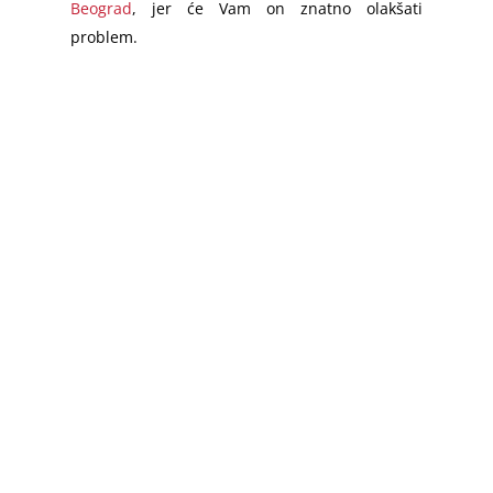
Beograd
, jer će Vam on znatno olakšati
problem.