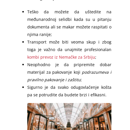
Teško da možete da uštedite na
međunarodnoj selidbi kada su u pitanju
dokumenta ali se makar možete raspitati o
njima ranije;
Transport može biti veoma skup i zbog
toga je važno da unajmite profesionalan
kombi prevoz iz Nemačke za Srbiju
;
Neophodno je da pripremite dobar
materijal za pakovanje koji
podrazumeva i
pravilno pakovanje i zaštitu
;
Sigurno je da svako odugovlačenje košta
pa se potrudite da budete brzi i efikasni.