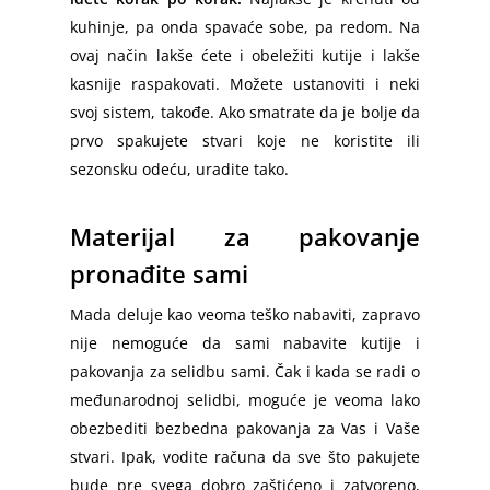
kuhinje, pa onda spavaće sobe, pa redom. Na
ovaj način lakše ćete i obeležiti kutije i lakše
kasnije raspakovati. Možete ustanoviti i neki
svoj sistem, takođe. Ako smatrate da je bolje da
prvo spakujete stvari koje ne koristite ili
sezonsku odeću, uradite tako.
Materijal za pakovanje
pronađite sami
Mada deluje kao veoma teško nabaviti, zapravo
nije nemoguće da sami nabavite kutije i
pakovanja za selidbu sami. Čak i kada se radi o
međunarodnoj selidbi, moguće je veoma lako
obezbediti bezbedna pakovanja za Vas i Vaše
Početna
stvari. Ipak, vodite računa da sve što pakujete
bude pre svega dobro zaštićeno i zatvoreno,