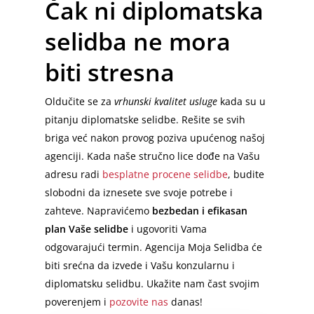
Čak ni diplomatska
Prevoz Beč
selidba ne mora
Beč – Beograd
Slovenija – Srbija
biti stresna
Ljubljana – Beograd
Oldučite se za
vrhunski kvalitet usluge
kada su u
pitanju diplomatske selidbe. Rešite se svih
briga već nakon provog poziva upućenog našoj
agenciji. Kada naše stručno lice dođe na Vašu
adresu radi
besplatne procene selidbe
, budite
slobodni da iznesete sve svoje potrebe i
zahteve. Napravićemo
bezbedan i efikasan
plan Vaše selidbe
i ugovoriti Vama
odgovarajući termin. Agencija Moja Selidba će
biti srećna da izvede i Vašu konzularnu i
diplomatsku selidbu. Ukažite nam čast svojim
poverenjem i
pozovite nas
danas!