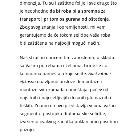
dimenzija. Tu su i zaštitne folije i sve drugo što
je neophodno
da bi roba bila spremna za
transport i pritom osigurana od oštećenja
.
Zbog svog znanja i opremljenosti, mi Vam
garantujemo da će tokom selidbe Vaša roba
biti zaštićena na najbolji mogući način.
Naš stručno obučeni tim zaposlenih, u skladu
sa Vašim potrebama i željama, brine se i o
komadima nameštaja koje selite.
Adekvatno i
efikasno
obavljamo poslove demontaže i
montaže svih komada nameštaja, počev od
najsitnih i najosetljivijih do onih glomaznih i
teških. Znamo da ovo predstavlja veoma važan
segment u postupku diplomatske selidbe, i
izvršenju ovakvog zadatka poklanjamo posebnu
pažnju.