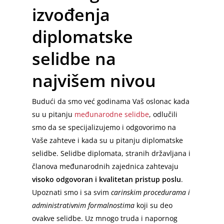
izvođenja
diplomatske
selidbe na
najvišem nivou
Budući da smo već godinama Vaš oslonac kada
su u pitanju
međunarodne selidbe
, odlučili
smo da se specijalizujemo i odgovorimo na
Vaše zahteve i kada su u pitanju diplomatske
selidbe. Selidbe diplomata, stranih državljana i
članova međunarodnih zajednica zahtevaju
visoko odgovoran i kvalitetan pristup poslu
.
Upoznati smo i sa svim
carinskim procedurama i
administrativnim formalnostima
koji su deo
ovakve selidbe. Uz mnogo truda i napornog