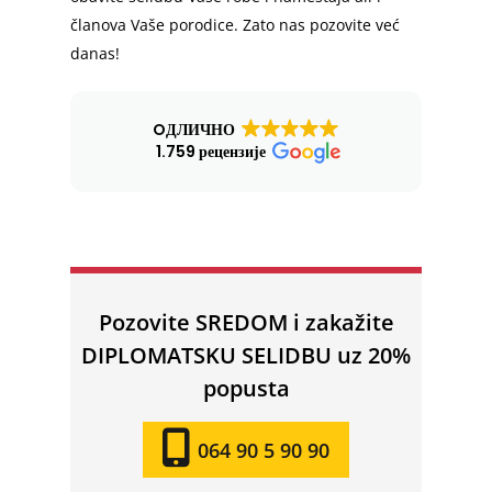
članova Vaše porodice. Zato nas pozovite već
danas!
OДЛИЧНО
1.759 рецензије
Pozovite SREDOM i zakažite
DIPLOMATSKU SELIDBU uz 20%
popusta
064 90 5 90 90