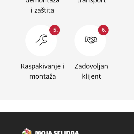
i zaštita
Raspakivanje i
Zadovoljan
montaža
klijent