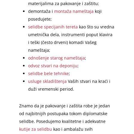
materijalima za pakovanje i zaštitu;
demontaža i
montaža nameštaja
koji
posedujete;
selidbe specijanih tereta
kao što su vredna
umetnička dela, instrumenti poput klavira
i teški (često drveni) komadi Vašeg
nameštaja;
odnošenje starog nameštaja
;
odvoz stvari na deponiju
;
selidbe bele tehnike
;
usluge skladištenja
Vaših stvari na kraći i
duži vremenski period.
Znamo da je pakovanje i zaštita robe je jedan
od najbitnijih postupaka tokom diplomatske
selidbe. Posedujemo kvalitetne i adekvatne
kutije za selidbu
kao i ambalažu svih