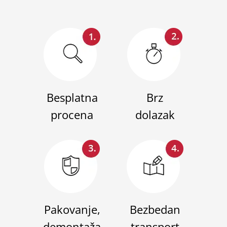
Besplatna
Brz
procena
dolazak
Pakovanje,
Bezbedan
demontaža
transport