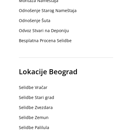
Montaža Nameštaja
Odnošenje Starog Nameštaja
Odnošenje Šuta
Odvoz Stvari na Deponiju
Besplatna Procena Selidbe
Lokacije Beograd
Selidbe Vračar
Selidbe Stari grad
Selidbe Zvezdara
Selidbe Zemun
Selidbe Palilula