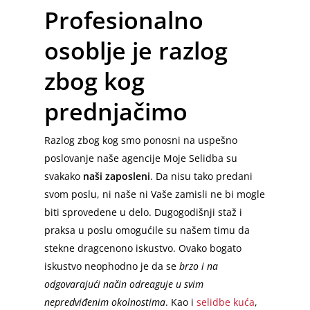
Profesionalno
osoblje je razlog
zbog kog
prednjačimo
Razlog zbog kog smo ponosni na uspešno
Početna
poslovanje naše agencije Moje Selidba su
svakako
naši zaposleni
. Da nisu tako predani
Selidbe u Beogradu
svom poslu, ni naše ni Vaše zamisli ne bi mogle
biti sprovedene u delo. Dugogodišnji staž i
Selidbe Cena
Vračar
praksa u poslu omogućile su našem timu da
Stari grad
Usluge
stekne dragcenono iskustvo. Ovako bogato
iskustvo neophodno je da se
brzo i na
Zvezdara
Prevoz Robe
Selidbe Sa Radnicima
odgovarajući način odreaguje u svim
Zemun
nepredviđenim okolnostima
. Kao i
selidbe kuća
,
Selidbe Stanova
Kombi Prevoz