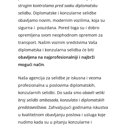
strogim kontrolama pred svaku diplomatsku
selidbu
. Diplomatske i konzularne selidbe
obavljamo novim, modernim vozilima, koja su
sigurna i pouzdana. Pored toga su i dobro
opremljena svom neophodnom opremom za
transport. Našim voznim sredstvima Vaša
diplomatska i konzularna selidba će biti
obavljena na najprofesionalniji i najbrži
mogući način
.
Naša agencija za selidbe je iskusna i veoma
profesionalna u poslovima diplomatskih,
konzularnih selidbi. Do sada smo
obavili
veliki
broj selidbi ambasada, konzulata i diplomatskih
predstavništava
. Zahvaljujući godinama iskustva
u kvalitetnom obavljanju poslova i usluga koje
nudimo kada su u pitanju konzularne i