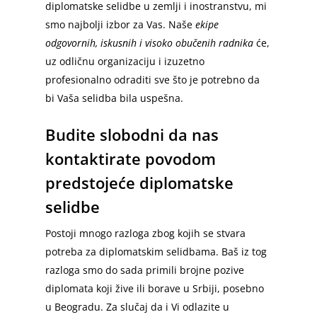
diplomatske selidbe u zemlji i inostranstvu, mi
smo najbolji izbor za Vas. Naše
ekipe
odgovornih, iskusnih i visoko obučenih radnika
će,
uz odličnu organizaciju i izuzetno
profesionalno odraditi sve što je potrebno da
bi Vaša selidba bila uspešna.
Budite slobodni da nas
kontaktirate povodom
predstojeće diplomatske
selidbe
Postoji mnogo razloga zbog kojih se stvara
potreba za diplomatskim selidbama. Baš iz tog
razloga smo do sada primili brojne pozive
diplomata koji žive ili borave u Srbiji, posebno
u Beogradu. Za slučaj da i Vi odlazite u