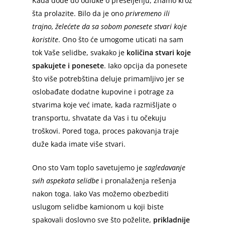
Kada dođe do odluke o preseljenju, znamo kroz
šta prolazite. Bilo da je ono
privremeno ili
trajno, želećete da sa sobom ponesete stvari koje
koristite
. Ono što će umogome uticati na sam
tok Vaše selidbe, svakako je
količina stvari koje
spakujete i ponesete
. Iako opcija da ponesete
što više potrebština deluje primamljivo jer se
oslobađate dodatne kupovine i potrage za
stvarima koje već imate, kada razmišljate o
transportu, shvatate da Vas i tu očekuju
troškovi. Pored toga, proces pakovanja traje
duže kada imate više stvari.
Ono sto Vam toplo savetujemo je
sagledavanje
svih aspekata selidbe
i pronalaženja rešenja
nakon toga. Iako Vas možemo obezbediti
uslugom selidbe kamionom u koji biste
spakovali doslovno sve što poželite,
prikladnije