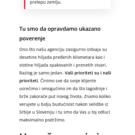
prelepu zemlju.
Sopot
Selidbe Specijalnih Tereta
Maribor – Beograd
Srbija – Crna Gora
Bor
Diplomatske Selidbe
Srbija – Hrvatska
Srbija – Makedonija
Zaječar
Tu smo da opravdamo ukazano
Prevoz Kućnih Ljubimaca
Srbija – Crna Gora
Srbija – Nemačka
Jagodina
poverenje
Montaža Nameštaja
Berlin – Srbija
Loznica
Ono što našu agenciju zasigurno izdvaja su
Selidbe Bele Tehnike
Berlin – Beograd
Smederevo
desetine hiljada pređenih kilometara kao i
Emmezeta Dostava
stotine hiljada spakovanih i prenetih stvari.
Minhen – Beograd
Požarevac
Razlog je samo jedan-
Vaši prioriteti su i naši
Ikea Dostava
Frankfurt – Beograd
Prokuplje
prioriteti
. Činimo sve da svoje klijente
Odnošenje Šuta
Stuttgart – Beograd
usrećimo i omogućimo im da što lagodnije i
Novi Pazar
brže zakorače put novog života. Znamo koliko
Odvoz Stvari na Deponiju
Dortmund – Beograd
Sremska Mitrovica
verujete u bolju budućnost nakon selidbe iz
Odnošenje Starog Nameštaj
Hamburg – Srbija
Srbije u Sloveniju i tu smo da Vas u toj odluci
Pirot
maksimalno podržimo.
Čišćenje Podruma
Hanover – Beograd
Vršac
Keln – Beograd