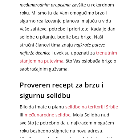
međunarodnim propisima
zavšite u rekordnom
roku. Mi smo tu da Vam omogućimo brzo i
sigurno realizovanje planova imajuću u vidu
Vaše zahteve, potrebe i prioritete. Kada je dan
selidbe u pitanju, budite bez brige. Naši
stručni članovi tima znaju
najkraće puteve,
najbrže deonice
i uvek su upoznati za
trenutnim
stanjem na putevima
, što Vas oslobađa brige o
saobraćajnim gužvama.
Proveren recept za brzu i
Početna
sigurnu selidbu
Selidbe u Beogradu
Bilo da imate u planu
selidbe na teritoriji Srbije
ili
međunarodne selidbe
, Moja Selidba nudi
Selidbe Cena
Vračar
sve što je potrebno da u najkraćem mogućem
Stari grad
Usluge
roku bezbedno stignete na novu adresu.