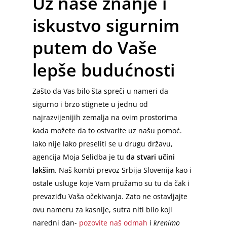
Uz naše znanje i
Subotica
Nirnberg – Beograd
iskustvo sigurnim
Prevoz Beč
putem do Vaše
Beč – Beograd
lepše budućnosti
Slovenija – Srbija
Zašto da Vas bilo šta spreči u nameri da
Ljubljana – Beograd
sigurno i brzo stignete u jednu od
najrazvijenijih zemalja na ovim prostorima
kada možete da to ostvarite uz našu pomoć.
Iako nije lako preseliti se u drugu državu,
agencija Moja Selidba je tu
da stvari učini
lakšim
. Naš kombi prevoz Srbija Slovenija kao i
ostale usluge koje Vam pružamo su tu da čak i
prevaziđu Vaša očekivanja. Zato ne ostavljajte
ovu nameru za kasnije, sutra niti bilo koji
naredni dan-
pozovite naš odmah
i
krenimo