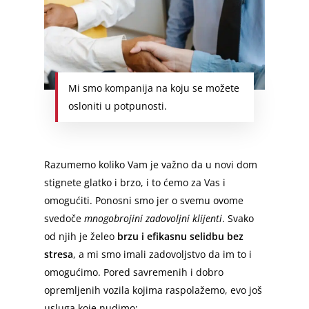
Mi smo kompanija na koju se možete
osloniti u potpunosti.
Razumemo koliko Vam je važno da u novi dom
stignete glatko i brzo, i to ćemo za Vas i
omogućiti. Ponosni smo jer o svemu ovome
svedoče
mnogobrojini zadovoljni klijenti
. Svako
od njih je želeo
brzu i efikasnu selidbu bez
stresa
, a mi smo imali zadovoljstvo da im to i
omogućimo. Pored savremenih i dobro
opremljenih vozila kojima raspolažemo, evo još
usluga koje nudimo: