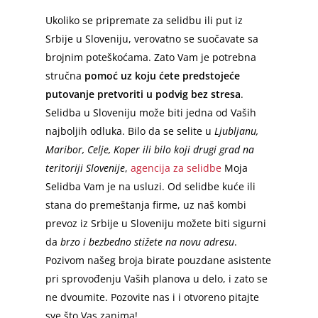
Ukoliko se pripremate za selidbu ili put iz
Srbije u Sloveniju, verovatno se suočavate sa
brojnim poteškoćama. Zato Vam je potrebna
stručna
pomoć uz koju ćete predstojeće
putovanje pretvoriti u podvig bez stresa
.
Selidba u Sloveniju može biti jedna od Vaših
najboljih odluka. Bilo da se selite u
Ljubljanu,
Maribor, Celje, Koper ili bilo koji drugi grad na
teritoriji Slovenije
,
agencija za selidbe
Moja
Selidba Vam je na usluzi. Od selidbe kuće ili
stana do premeštanja firme, uz naš kombi
prevoz iz Srbije u Sloveniju možete biti sigurni
da
brzo i bezbedno stižete na novu adresu
.
Pozivom našeg broja birate pouzdane asistente
pri sprovođenju Vaših planova u delo, i zato se
ne dvoumite. Pozovite nas i i otvoreno pitajte
sve što Vas zanima!