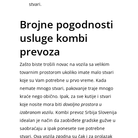
stvari.
Brojne pogodnosti
usluge kombi
prevoza
Zašto biste trošili novac na vozila sa velikim
tovarnim prostorom ukoliko imate malo stvari
koje su Vam potrebne u prvo vreme. Kada
nemate mnogo stvari, pakovanje traje mnogo
kraće nego obično. Ipak, za sve kutije i stvari
koje nosite mora biti
dovoljno prostora u
izabranom vozilu
. Kombi prevoz Srbija Slovenija
idealan je način da zaobiđete gradske gužve u
saobraćaju a ipak ponesete sve potrebne
stvari. Ova vozila zgodna su čak i za prolazak