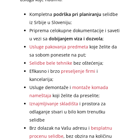
Kompletna
podrška pri planiranju
selidbe
iz Srbije u Sloveniju;
Priprema celokupne dokumentacije i saveti
u vezi sa
dobijanjem viza i dozvola
;
Usluge pakovanja predmeta
koje želite da
sa sobom ponesete na put;
Selidbe bele tehnike
bez oštećenja;
Efikasno i brzo
preseljenje firmi
i
kancelarija;
Usluge demontaže i
montaže komada
nameštaja
koji želite da preselite;
Iznajmljivanje skladišta
i prostora za
odlaganje stvari u bilo kom trenutku
selidbe
Brz dolazak na Vašu adresu i
besplatnu
procenu selidbe
, bez obzira na količinu