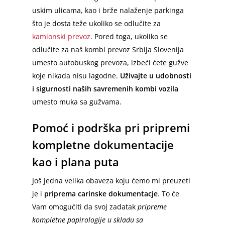
uskim ulicama, kao i brže nalaženje parkinga
što je dosta teže ukoliko se odlučite za
kamionski prevoz
. Pored toga, ukoliko se
odlučite za naš kombi prevoz Srbija Slovenija
umesto autobuskog prevoza, izbeći ćete gužve
koje nikada nisu lagodne.
Uživajte u udobnosti
i sigurnosti naših savremenih kombi vozila
umesto muka sa gužvama.
Pomoć i podrška pri pripremi
kompletne dokumentacije
kao i plana puta
Još jedna velika obaveza koju ćemo mi preuzeti
je i
priprema carinske dokumentacje
. To će
Vam omogućiti da svoj zadatak
pripreme
kompletne papirologije u skladu sa