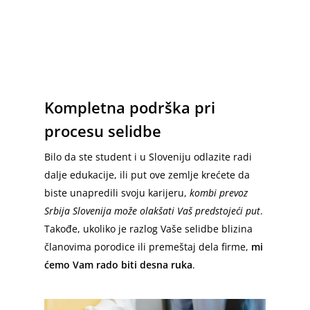
Kompletna podrška pri
procesu selidbe
Bilo da ste student i u Sloveniju odlazite radi
dalje edukacije, ili put ove zemlje krećete da
biste unapredili svoju karijeru,
kombi prevoz
Srbija Slovenija može olakšati Vaš predstojeći put
.
Takođe, ukoliko je razlog Vaše selidbe blizina
članovima porodice ili premeštaj dela firme,
mi
ćemo Vam rado biti desna ruka
.