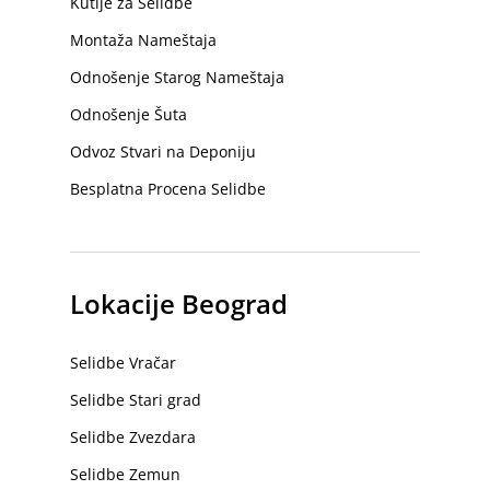
Kutije za Selidbe
Montaža Nameštaja
Odnošenje Starog Nameštaja
Odnošenje Šuta
Odvoz Stvari na Deponiju
Besplatna Procena Selidbe
Lokacije Beograd
Selidbe Vračar
Selidbe Stari grad
Selidbe Zvezdara
Selidbe Zemun