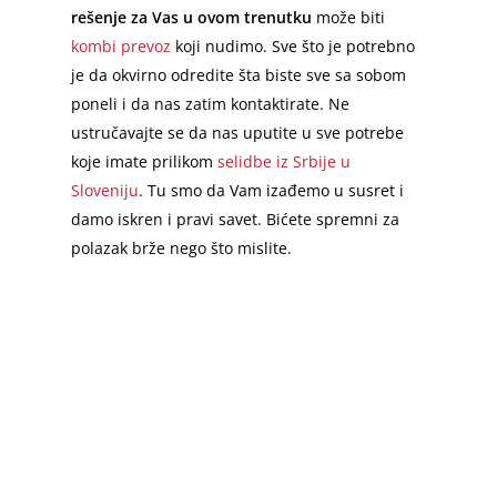
rešenje za Vas u ovom trenutku
može biti
kombi prevoz
koji nudimo. Sve što je potrebno
je da okvirno odredite šta biste sve sa sobom
poneli i da nas zatim kontaktirate. Ne
ustručavajte se da nas uputite u sve potrebe
koje imate prilikom
selidbe iz Srbije u
Sloveniju
. Tu smo da Vam izađemo u susret i
damo iskren i pravi savet. Bićete spremni za
polazak brže nego što mislite.