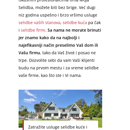
Selidba, možete biti bez brige. Već dugi
niz godina uspešno i brzo vršimo usluge
selidbe vaših stanova
,
selidbe kuća
pa čak
i
selidbe firmi
.
Sa nama ne morate brinuti
jer znamo kako da na najbolji i
najefikasniji način preselimo Vaš dom ili
Vašu firmu
, tako da Vaš život i posao ne
trpe. Dozvolite sebi da vam Vaši klijenti
budu na prvom mestu i za vreme selidbe
vaše firme, kao što ste i Vi nama.
Zatražite usluge selidbe kuće i