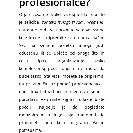
profesionalce?
Organizovanje ovako teškog posla, kao što
je selidba,
zahteva mnogo truda i vremena
.
Potrebno je da se upoznate sa obavezama
koje imate i pripremite se na pravi način.
Već na samom početku mnogi ljudi
odustanu ili se uplaše od onoga što ih
čeka. Ipak, organizovanje ovako
kompleksnog posla uopšte ne mora da
bude teško. Šta više, možete se pripremiti
na pravi način uz pomoć profesionalaca i
opet imati dovoljno vremena za sebe i
porodicu. Ako niste sigurni odakle biste
počeli, najbolje je da pogledate
mnogobrojne usluge koje nudimo i da
pronađete onu koja odgovara Vašim
potrebama.