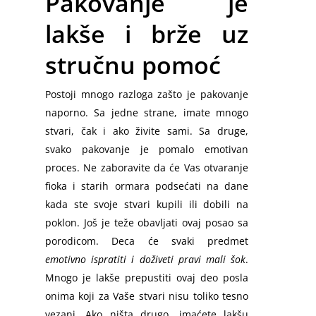
Pakovanje je
lakše i brže uz
stručnu pomoć
Postoji mnogo razloga zašto je pakovanje
naporno. Sa jedne strane, imate mnogo
stvari, čak i ako živite sami. Sa druge,
svako pakovanje je pomalo emotivan
proces. Ne zaboravite da će Vas otvaranje
fioka i starih ormara podsećati na dane
kada ste svoje stvari kupili ili dobili na
poklon. Još je teže obavljati ovaj posao sa
porodicom. Deca će svaki predmet
emotivno ispratiti i doživeti pravi mali šok
.
Mnogo je lakše prepustiti ovaj deo posla
onima koji za Vaše stvari nisu toliko tesno
vezani. Ako ništa drugo, imaćete lakšu