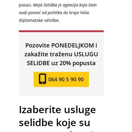
posao.
Moja Selidba je agencija koja Vam
nudi pomoć od početka do kraja
Vaše
diplomatske selidbe.
Pozovite PONEDELJKOM i
zakažite traženu USLUGU
SELIDBE uz 20% popusta
064 90 5 90 90
Izaberite usluge
selidbe koje su