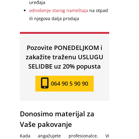
uređaja
odnošenje starog nameštaja
na otpad
ili njegova dalja prodaja
Pozovite PONEDELJKOM i
zakažite traženu USLUGU
SELIDBE uz 20% popusta
064 90 5 90 90
Donosimo materijal za
Vaše pakovanje
Kada angažujete profesionalce, Vi