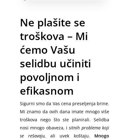
Srbija – Hrvatska
Srbija – Makedonija
Zaječar
Prevoz Kućnih Ljubimaca
Srbija – Crna Gora
Srbija – Nemačka
Jagodina
Ne plašite se
Montaža Nameštaja
Berlin – Srbija
Loznica
troškova – Mi
Selidbe Bele Tehnike
Berlin – Beograd
Smederevo
ćemo Vašu
Emmezeta Dostava
Minhen – Beograd
Požarevac
Ikea Dostava
Frankfurt – Beograd
selidbu učiniti
Prokuplje
Odnošenje Šuta
Stuttgart – Beograd
povoljnom i
Novi Pazar
Odvoz Stvari na Deponiju
Dortmund – Beograd
Sremska Mitrovica
efikasnom
Odnošenje Starog Nameštaj
Hamburg – Srbija
Pirot
Sigurni smo da Vas cena preseljenja brine.
Čišćenje Podruma
Hanover – Beograd
Vršac
Mi znamo da ovih dana imate mnogo više
Keln – Beograd
troškova nego što ste planirali. Selidba
Subotica
nosi mnogo obaveza, i
sitnih problema koji
Nirnberg – Beograd
se rešavaju,
ali uvek koštaju.
Mnogo