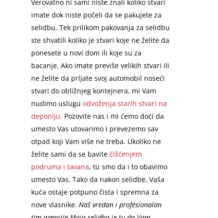
Verovatno ni sami niste znali koliko stvari
imate dok niste počeli da se pakujete za
selidbu. Tek prilikom pakovanja za selidbu
ste shvatili koliko je stvari koje ne želite da
ponesete u novi dom ili koje su za
bacanje. Ako imate previše velikih stvari ili
ne želite da prljate svoj automobil noseći
stvari do obližnjeg kontejnera, mi Vam
nudimo uslugu
odvoženja starih stvari na
deponiju.
Pozovite nas i mi ćemo doći da
umesto Vas utovarimo i prevezemo sav
otpad koji Vam više ne treba. Ukoliko ne
želite sami da se bavite
čišćenjem
podruma i tavana
, tu smo da i to obavimo
umesto Vas. Tako da nakon selidbe, Vaša
kuća ostaje potpuno čista i spremna za
nove vlasnike.
Naš vredan i profesionalan
tim agencije Moja selidba je tu da Vam