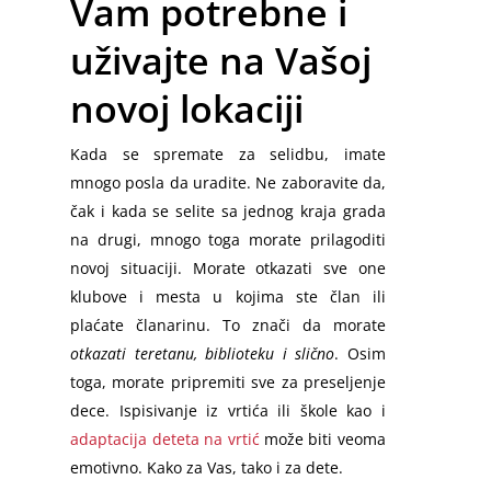
Vam potrebne i
uživajte na Vašoj
novoj lokaciji
Kada se spremate za selidbu, imate
mnogo posla da uradite. Ne zaboravite da,
čak i kada se selite sa jednog kraja grada
na drugi, mnogo toga morate prilagoditi
novoj situaciji. Morate otkazati sve one
klubove i mesta u kojima ste član ili
plaćate članarinu. To znači da morate
otkazati teretanu, biblioteku i slično
. Osim
toga, morate pripremiti sve za preseljenje
dece. Ispisivanje iz vrtića ili škole kao i
adaptacija deteta na vrtić
može biti veoma
emotivno. Kako za Vas, tako i za dete.