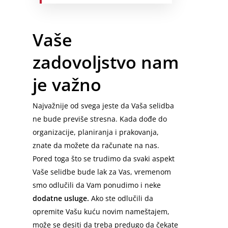
Vaše
zadovoljstvo nam
je važno
Najvažnije od svega jeste da Vaša selidba
ne bude previše stresna. Kada dođe do
organizacije, planiranja i prakovanja,
znate da možete da računate na nas.
Pored toga što se trudimo da svaki aspekt
Vaše selidbe bude lak za Vas, vremenom
smo odlučili da Vam ponudimo i neke
dodatne usluge.
Ako ste odlučili da
opremite Vašu kuću novim nameštajem,
može se desiti da treba predugo da čekate