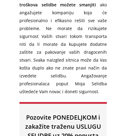
Prevoz Beč
troškova selidbe možete smanjiti
ako
angažujete kompaniju koja će
Beč – Beograd
profesionalno i efikasno rešiti sve vaše
Slovenija – Srbija
probleme. Ne morate da rizikujete
sigurnost Vaših stvari tokom transporta
Ljubljana – Beograd
niti da li morate da kupujete dodatne
zaštite za pakovanje vaših dragocenih
stvari. Svaka naizgled sitnica može da Vas
košta duplo ako ne znate pravi način da
izvedete selidbu. Angažovanje
profesionalaca poput Moja Selidba
uštedeće Vam novac i doneti sigurnost.
Pozovite PONEDELJKOM i
zakažite traženu USLUGU
SELIDBE uz 20% popusta