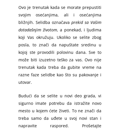
Ovo je trenutak kada se morate prepustiti
svojim osećanjima, ali i osećanjima
bližnjih. Selidba označava
prekid sa Vašim
dotadašnjim životom
, a ponekad, i ljudima
koji Vas okružuju. Ukoliko se selite zbog
posla, to znači da napuštate sredinu u
kojoj ste provodili polovinu dana. Sve to
može biti izuzetno teško za vas. Ovo nije
Početna
trenutak kada treba da gubite vreme na
razne faze selidbe kao što su pakovanje i
Selidbe u Beogradu
utovar.
Selidbe Cena
Vračar
Budući da se selite u novi deo grada, vi
Stari grad
Usluge
sigurno imate potrebu da istražite novo
mesto u kojem ćete živeti. To ne znači da
Zvezdara
Prevoz Robe
Selidbe Sa Radnicima
treba samo da uđete u svoj novi stan i
Zemun
napravite raspored. Prošetajte
Selidbe Stanova
Kombi Prevoz