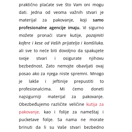
praktično plaćate sve što Vam oni mogu
dati. Jedna od veoma važnih stvari je
materijal za pakovanje, koji
samo
profesionalne agencije imaju.
Vi sigurno
možete pronaći stare kutije,
pozajmiti
kofere i kese od Vaših prijatelja i komšiluka,
ali sve to neće biti dovoljno da spakujete
svoje stvari i osigurate njihovu
bezbednost. Zato nemojte obavljati ovaj
posao ako za njega niste spremni. Mnogo
je lakše i jeftinije prepustiti to
profesionalcima. Mi ćemo doneti
najsigurniji materijal za pakovanje.
Obezbeđujemo različite veličine
kutija za
pakovanje,
kao i folije za nameštaj i
pucketave folije. Sa nama ne morate
brinuti da li su Vaše stvari bezbedno