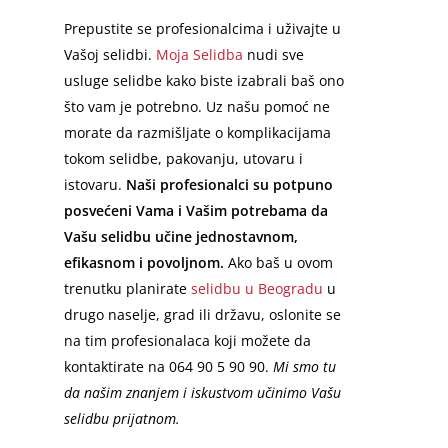
Prepustite se profesionalcima i uživajte u
Vašoj selidbi.
Moja Selidba
nudi sve
usluge selidbe kako biste izabrali baš ono
što vam je potrebno. Uz našu pomoć ne
morate da razmišljate o komplikacijama
tokom selidbe, pakovanju, utovaru i
istovaru.
Naši profesionalci su potpuno
posvećeni Vama i Vašim potrebama da
Vašu selidbu učine jednostavnom,
efikasnom i povoljnom.
Ako baš u ovom
trenutku planirate
selidbu u Beogradu
u
drugo naselje, grad ili državu, oslonite se
na tim profesionalaca koji možete da
kontaktirate na 064 90 5 90 90.
Mi smo tu
da našim znanjem i iskustvom učinimo Vašu
selidbu prijatnom.