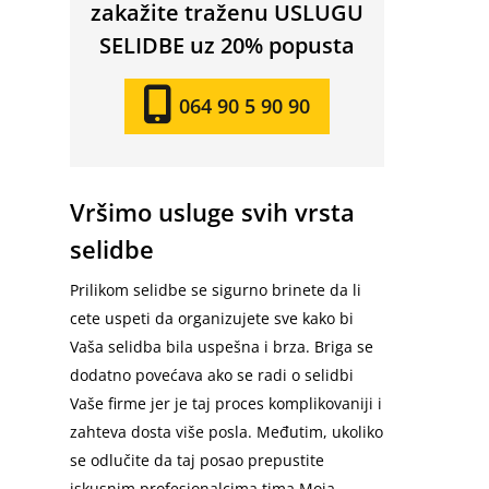
zakažite traženu USLUGU
SELIDBE uz 20% popusta
064 90 5 90 90
Vršimo usluge svih vrsta
selidbe
Prilikom selidbe se sigurno brinete da li
cete uspeti da organizujete sve kako bi
Vaša selidba bila uspešna i brza. Briga se
dodatno povećava ako se radi o selidbi
Vaše firme jer je taj proces komplikovaniji i
zahteva dosta više posla. Međutim, ukoliko
se odlučite da taj posao prepustite
iskusnim profesionalcima tima Moja