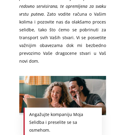
redovno servisirana, te opremljena za svaku
vrstu puteva
. Zato vodite računa o Vašim
kolima i pozovite nas da olakšamo proces
selidbe, tako što ćemo se pobrinuti za
transport svih Vaših stvari. Vi se posvetite
važnijim obavezama dok mi bezbedno
prevozimo Vaše dragocene stvari u Vaš
novi dom.
Angažujte kompaniju Moja
Selidba i preselite se sa
osmehom.