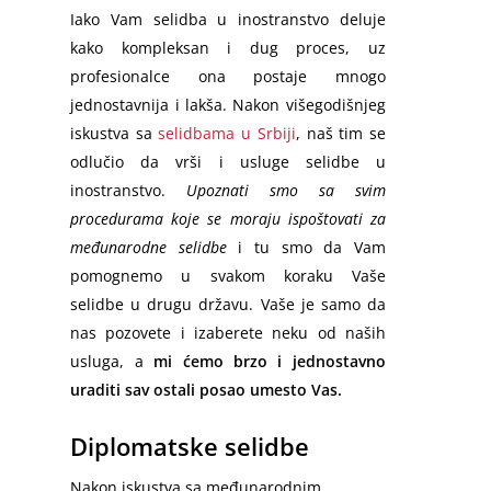
Iako Vam selidba u inostranstvo deluje
kako kompleksan i dug proces, uz
profesionalce ona postaje mnogo
jednostavnija i lakša. Nakon višegodišnjeg
iskustva sa
selidbama u Srbiji
, naš tim se
odlučio da vrši i usluge selidbe u
inostranstvo.
Upoznati smo sa svim
procedurama koje se moraju ispoštovati za
međunarodne selidbe
i tu smo da Vam
pomognemo u svakom koraku Vaše
selidbe u drugu državu. Vaše je samo da
nas pozovete i izaberete neku od naših
usluga, a
mi ćemo brzo i jednostavno
uraditi sav ostali posao umesto Vas.
Diplomatske selidbe
Nakon iskustva sa međunarodnim