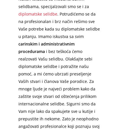
selidbama, specijalzovali smo se i za
diplomatske selidbe
. Potrudićemo se da
na profesionalan i brz način rešimo sve
Vaše potrebe kada su diplomatske selidbe
u pitanju. Imamo iskustva sa svim
carinskim i administrativnim
procedurama
i bez teškoća ćemo
realzovati Vašu selidbu. Olakšajte sebi
diplomatske selidbe i potražite našu
pomoć, a mi ćemo ubrzati preseljenje
Vaših stvari i članova Vaše porodice.
Za
mnoge ljude je najveći problem kako da
zaštite svoje stvari od oštećenja prilikom
internacionalne selidbe. Sigurni smo da
Vam nije lako da spakujete sve u kutije i
prepustite ih nekome. Zato je neophodno
angažovati profesionalce koji poznaju svoj