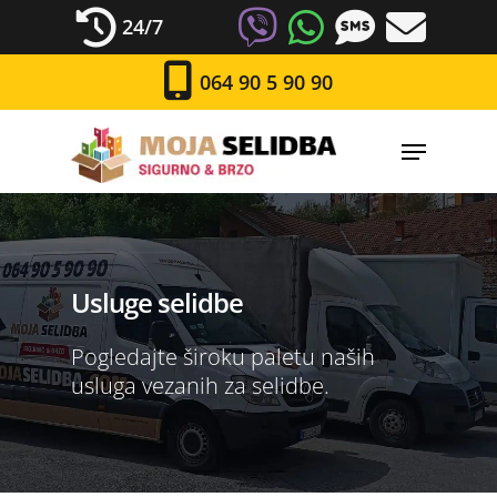
24/7
064 90 5 90 90
Usluge selidbe
Pogledajte široku paletu naših
usluga vezanih za selidbe.