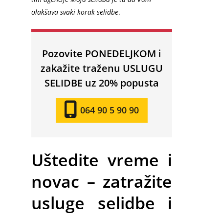
olakšava svaki korak selidbe
.
Pozovite PONEDELJKOM i
zakažite traženu USLUGU
SELIDBE uz 20% popusta
064 90 5 90 90
Uštedite vreme i
novac – zatražite
usluge selidbe i