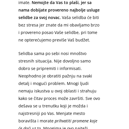
imate.
Nemojte da Vas to plaši, jer sa
nama dobijate provereno najbolje usluge
selidbe za svoj novac.
Vaša selidba će biti
bez stresa jer znate da mi obavljamo brzo
i provereno posao Vaše selidbe, pri tome
ne opterećujemo previše Vaš budžet.
Selidba sama po sebi nosi mnoštvo
stresnih situacija. Nije dovoljno samo
dobro se pripremiti i informisati.
Neophodno je obratiti pažnju na svaki
detalj i mogući problem. Mnogi ljudi
nemaju iskustva u ovoj oblasti i strahuju
kako se čitav proces može završiti. Sve ovo
dešava se u trenutku koji je možda i
najstresniji po Vas. Menjate mesto
boravišta i morate
prihvatiti promene koje
će doći uz to
. Mnogima je ovo najteži