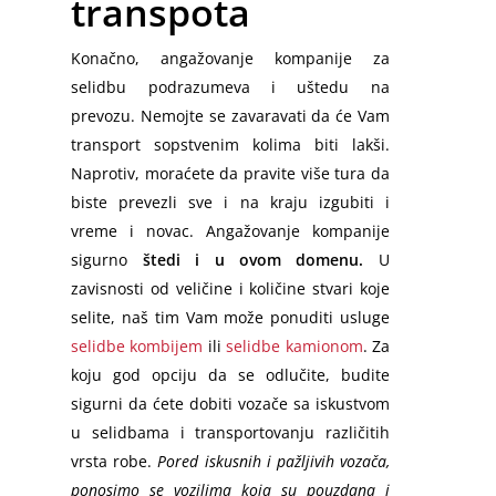
transpota
Konačno, angažovanje kompanije za
selidbu podrazumeva i uštedu na
prevozu. Nemojte se zavaravati da će Vam
transport sopstvenim kolima biti lakši.
Naprotiv, moraćete da pravite više tura da
biste prevezli sve i na kraju izgubiti i
vreme i novac. Angažovanje kompanije
sigurno
štedi i u ovom domenu.
U
zavisnosti od veličine i količine stvari koje
selite, naš tim Vam može ponuditi usluge
selidbe kombijem
ili
selidbe kamionom
. Za
koju god opciju da se odlučite, budite
sigurni da ćete dobiti vozače sa iskustvom
u selidbama i transportovanju različitih
vrsta robe.
Pored iskusnih i pažljivih vozača,
ponosimo se vozilima koja su pouzdana i