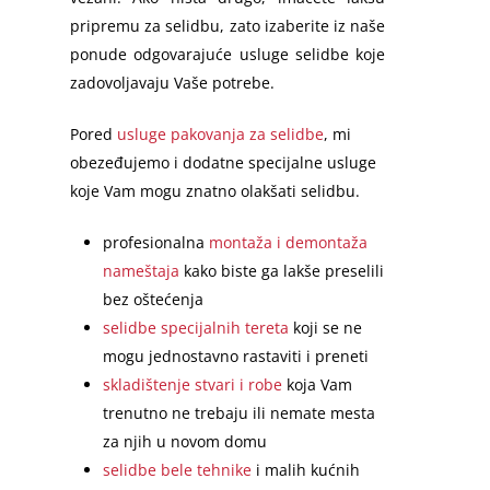
pripremu za selidbu, zato izaberite iz naše
ponude odgovarajuće usluge selidbe koje
zadovoljavaju Vaše potrebe.
Pored
usluge pakovanja za selidbe
, mi
obezeđujemo i dodatne specijalne usluge
koje Vam mogu znatno olakšati selidbu.
profesionalna
montaža i demontaža
nameštaja
kako biste ga lakše preselili
bez oštećenja
selidbe specijalnih tereta
koji se ne
mogu jednostavno rastaviti i preneti
skladištenje stvari i robe
koja Vam
trenutno ne trebaju ili nemate mesta
za njih u novom domu
selidbe bele tehnike
i malih kućnih