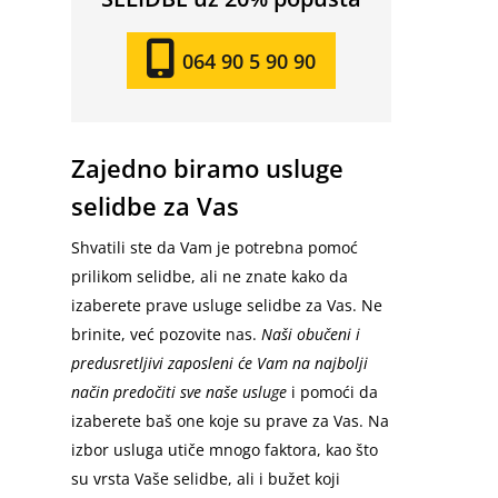
064 90 5 90 90
Zajedno biramo usluge
selidbe za Vas
Shvatili ste da Vam je potrebna pomoć
prilikom selidbe, ali ne znate kako da
izaberete prave usluge selidbe za Vas. Ne
brinite, već pozovite nas.
Naši obučeni i
predusretljivi zaposleni će Vam na najbolji
način predočiti sve naše usluge
i pomoći da
izaberete baš one koje su prave za Vas. Na
izbor usluga utiče mnogo faktora, kao što
su vrsta Vaše selidbe, ali i bužet koji