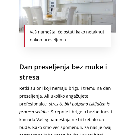
Vaš nameštaj će ostati kako netaknut
nakon preseljenja.
Dan preseljenja bez muke i
stresa
Retki su oni koji nemaju brigu i tremu na dan
preseljenja. Ali ukoliko angažujete
profesionalce,
stres će biti potpuno isključen is
procesa selidbe
. Strepnje i brige o bezbednosti
komada Vašeg nameštaja ne bi trebalo da
bude. Kako smo već spomenuli, za nas je ovaj