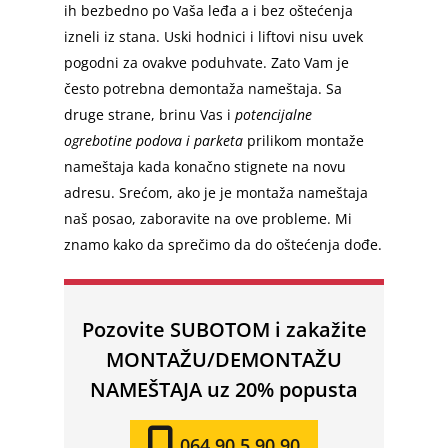
ih bezbedno po Vaša leđa a i bez oštećenja
izneli iz stana. Uski hodnici i liftovi nisu uvek
pogodni za ovakve poduhvate. Zato Vam je
često potrebna demontaža nameštaja. Sa
druge strane, brinu Vas i
potencijalne
ogrebotine podova i parketa
prilikom montaže
nameštaja kada konačno stignete na novu
adresu. Srećom, ako je je montaža nameštaja
naš posao, zaboravite na ove probleme. Mi
znamo kako da sprečimo da do oštećenja dođe.
Pozovite SUBOTOM i zakažite
MONTAŽU/DEMONTAŽU
NAMEŠTAJA uz 20% popusta
064 90 5 90 90