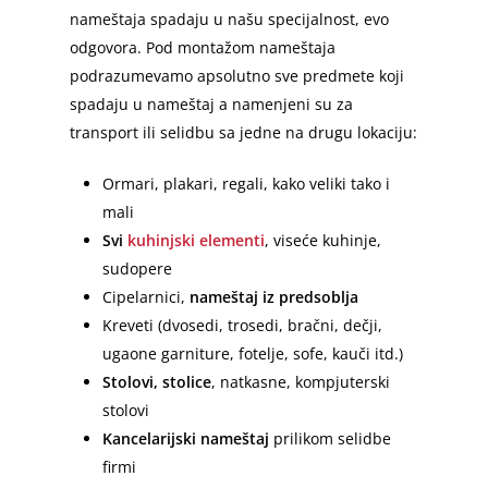
nameštaja spadaju u našu specijalnost, evo
odgovora. Pod montažom nameštaja
podrazumevamo apsolutno sve predmete koji
spadaju u nameštaj a namenjeni su za
transport ili selidbu sa jedne na drugu lokaciju:
Ormari, plakari, regali, kako veliki tako i
mali
Svi
kuhinjski elementi
, viseće kuhinje,
sudopere
Cipelarnici,
nameštaj iz predsoblja
Kreveti (dvosedi, trosedi, bračni, dečji,
ugaone garniture, fotelje, sofe, kauči itd.)
Stolovi, stolice
, natkasne, kompjuterski
stolovi
Kancelarijski nameštaj
prilikom selidbe
firmi