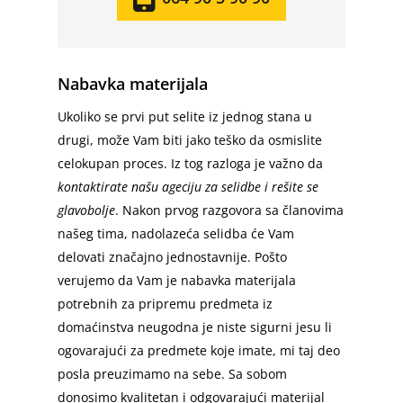
Nabavka materijala
Ukoliko se prvi put selite iz jednog stana u
drugi, može Vam biti jako teško da osmislite
celokupan proces. Iz tog razloga je važno da
kontaktirate našu ageciju za selidbe i rešite se
Početna
glavobolje
. Nakon prvog razgovora sa članovima
našeg tima, nadolazeća selidba će Vam
Selidbe u Beogradu
delovati značajno jednostavnije. Pošto
verujemo da Vam je nabavka materijala
Selidbe Cena
Vračar
potrebnih za pripremu predmeta iz
Stari grad
Usluge
domaćinstva neugodna je niste sigurni jesu li
ogovarajući za predmete koje imate, mi taj deo
Zvezdara
Prevoz Robe
Selidbe Sa Radnicima
posla preuzimamo na sebe. Sa sobom
Zemun
Selidbe Stanova
donosimo kvalitetan i odgovarajući materijal
Kombi Prevoz