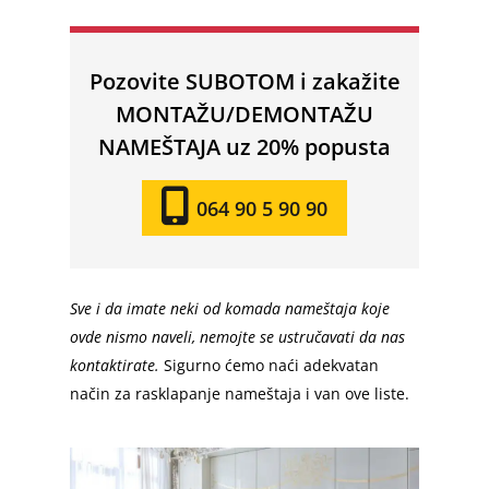
Pozovite SUBOTOM i zakažite
MONTAŽU/DEMONTAŽU
NAMEŠTAJA uz 20% popusta
064 90 5 90 90
Sve i da imate neki od komada nameštaja koje
ovde nismo naveli, nemojte se ustručavati da nas
kontaktirate.
Sigurno ćemo naći adekvatan
način za rasklapanje nameštaja i van ove liste.