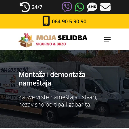
24/7
064 90 5 90 90
Montaža i demontaža
nameštaja
Za sve vrste nameštaja i stvari,
nezavisno od tipa i gabarita.