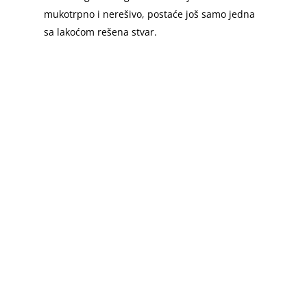
mukotrpno i nerešivo, postaće još samo jedna
sa lakoćom rešena stvar.