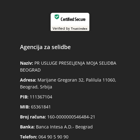
Certified Secure
Verified by
Trustindex
Agencija za selidbe
Naziv:
PR USLUGE PRESELJENJA MOJA SELIDBA
BEOGRAD
Adresa:
Marijane Gregoran 32, Palilula 11060,
Beograd, Srbija
PIB:
111367104
MIB:
65361841
Broj računa:
160-0000000546484-21
Banka:
Banca Intesa A.D.- Beograd
Telefon:
064 90 5 90 90