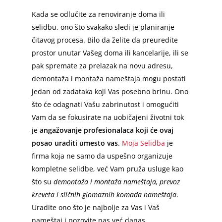
Kada se odlučite za renoviranje doma ili
selidbu, ono što svakako sledi je planiranje
čitavog procesa. Bilo da želite da preuredite
prostor unutar Vašeg doma ili kancelarije, ili se
pak spremate za prelazak na novu adresu,
demontaža i montaža nameštaja mogu postati
jedan od zadataka koji Vas posebno brinu. Ono
što će odagnati Vašu zabrinutost i omogućiti
Vam da se fokusirate na uobičajeni životni tok
je
angažovanje profesionalaca koji će ovaj
posao uraditi umesto vas
.
Moja Selidba
je
firma koja ne samo da uspešno organizuje
kompletne selidbe, već Vam pruža usluge kao
što su
demontaža i montaža nameštaja, prevoz
kreveta i sličnih glomaznih komada nameštaja
.
Uradite ono što je najbolje za Vas i Vaš
nameštaj i pozovite nas već danas.