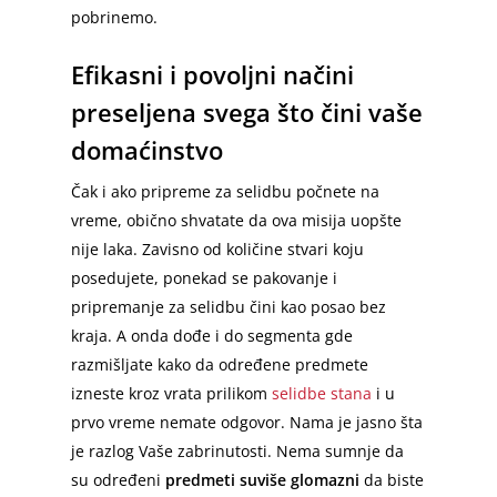
pobrinemo.
Efikasni i povoljni načini
preseljena svega što čini vaše
domaćinstvo
Čak i ako pripreme za selidbu počnete na
vreme, obično shvatate da ova misija uopšte
nije laka. Zavisno od količine stvari koju
posedujete, ponekad se pakovanje i
pripremanje za selidbu čini kao posao bez
kraja. A onda dođe i do segmenta gde
razmišljate kako da određene predmete
izneste kroz vrata prilikom
selidbe stana
i u
prvo vreme nemate odgovor. Nama je jasno šta
je razlog Vaše zabrinutosti. Nema sumnje da
su određeni
predmeti suviše glomazni
da biste