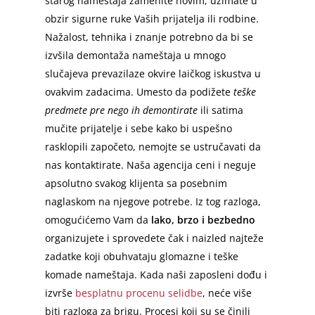
starog nameštaja zamenite novim, uzimate u
obzir sigurne ruke Vaših prijatelja ili rodbine.
Nažalost, tehnika i znanje potrebno da bi se
izvšila demontaža nameštaja u mnogo
slučajeva prevazilaze okvire laičkog iskustva u
ovakvim zadacima. Umesto da podižete
teške
predmete pre nego ih demontirate
ili satima
mučite prijatelje i sebe kako bi uspešno
rasklopili započeto, nemojte se ustručavati da
nas kontaktirate. Naša agencija ceni i neguje
apsolutno svakog klijenta sa posebnim
naglaskom na njegove potrebe. Iz tog razloga,
omogućićemo Vam da
lako, brzo i bezbedno
organizujete i sprovedete čak i naizled najteže
zadatke koji obuhvataju glomazne i teške
komade nameštaja. Kada naši zaposleni dođu i
izvrše
besplatnu procenu selidbe
, neće više
biti razloga za brigu. Procesi koji su se činili