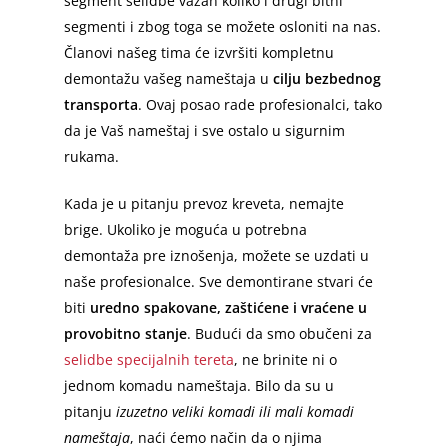
segment selidbe važan koliko i drugi bitni
segmenti i zbog toga se možete osloniti na nas.
Članovi našeg tima će izvršiti kompletnu
demontažu vašeg nameštaja u
cilju bezbednog
transporta
. Ovaj posao rade profesionalci, tako
da je Vaš nameštaj i sve ostalo u sigurnim
rukama.
Kada je u pitanju prevoz kreveta, nemajte
brige. Ukoliko je moguća u potrebna
demontaža pre iznošenja, možete se uzdati u
naše profesionalce. Sve demontirane stvari će
biti
uredno spakovane, zaštićene i vraćene u
provobitno stanje
. Budući da smo obučeni za
selidbe specijalnih tereta
, ne brinite ni o
jednom komadu nameštaja. Bilo da su u
pitanju
izuzetno veliki komadi ili mali komadi
nameštaja
, naći ćemo način da o njima