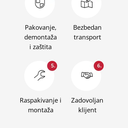
Pakovanje,
Bezbedan
demontaža
transport
i zaštita
Raspakivanje i
Zadovoljan
montaža
klijent