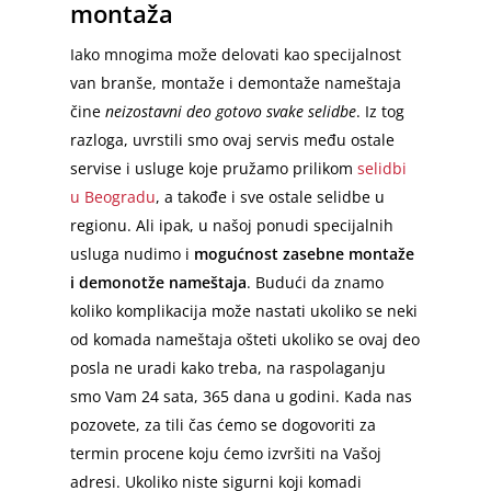
montaža
Iako mnogima može delovati kao specijalnost
van branše, montaže i demontaže nameštaja
čine
neizostavni deo gotovo svake selidbe
. Iz tog
razloga, uvrstili smo ovaj servis među ostale
servise i usluge koje pružamo prilikom
selidbi
u Beogradu
, a takođe i sve ostale selidbe u
regionu. Ali ipak, u našoj ponudi specijalnih
usluga nudimo i
mogućnost zasebne montaže
i demonotže nameštaja
. Budući da znamo
koliko komplikacija može nastati ukoliko se neki
od komada nameštaja ošteti ukoliko se ovaj deo
posla ne uradi kako treba, na raspolaganju
smo Vam 24 sata, 365 dana u godini. Kada nas
pozovete, za tili čas ćemo se dogovoriti za
termin procene koju ćemo izvršiti na Vašoj
adresi. Ukoliko niste sigurni koji komadi