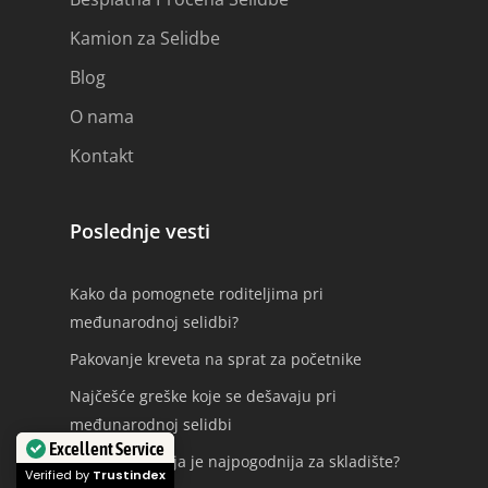
Kamion za Selidbe
Blog
O nama
Kontakt
Poslednje vesti
Kako da pomognete roditeljima pri
međunarodnoj selidbi?
Pakovanje kreveta na sprat za početnike
Najčešće greške koje se dešavaju pri
međunarodnoj selidbi
Excellent Service
Koja vrsta kutija je najpogodnija za skladište?
Verified by
Trustindex