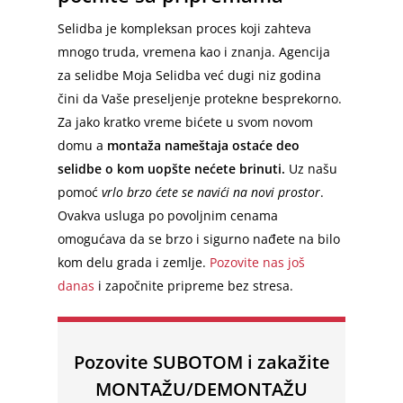
Prevoz Beč
Selidba je kompleksan proces koji zahteva
Beč – Beograd
mnogo truda, vremena kao i znanja. Agencija
za selidbe Moja Selidba već dugi niz godina
Slovenija – Srbija
čini da Vaše preseljenje protekne besprekorno.
Ljubljana – Beograd
Za jako kratko vreme bićete u svom novom
domu a
montaža nameštaja ostaće deo
selidbe o kom uopšte nećete brinuti.
Uz našu
pomoć
vrlo brzo ćete se navići na novi prostor
.
Ovakva usluga po povoljnim cenama
omogućava da se brzo i sigurno nađete na bilo
kom delu grada i zemlje.
Pozovite nas još
danas
i započnite pripreme bez stresa.
Pozovite SUBOTOM i zakažite
MONTAŽU/DEMONTAŽU