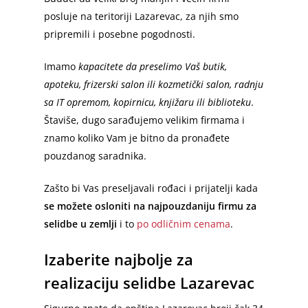
posluje na teritoriji Lazarevac, za njih smo
pripremili i posebne pogodnosti.
Imamo
kapacitete da preselimo Vaš butik,
apoteku, frizerski salon ili kozmetički salon, radnju
sa IT opremom, kopirnicu, knjižaru ili biblioteku
.
Štaviše, dugo sarađujemo velikim firmama i
znamo koliko Vam je bitno da pronađete
pouzdanog saradnika.
Zašto bi Vas preseljavali rođaci i prijatelji kada
se možete osloniti na najpouzdaniju firmu za
selidbe u zemlji
i to
po odličnim cenama
.
Izaberite najbolje za
realizaciju selidbe Lazarevac