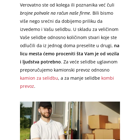
Verovatno ste od kolega ili poznanika već čuli
brojne pohvale na račun naše firme
. Bili bismo
više nego srećni da dobijemo priliku da
izvedemo i Vašu selidbu. U skladu za veličinom
Vaše selidbe odnosno količinom stvari koje ste
odlučili da iz jednog doma preselite u drugi,
na
licu mesta ćemo proceniti šta Vam je od vozila
i ljudstva potrebno
. Za veće selidbe uglavnom
preporučujemo kamionski prevoz odnosno
kamion za selidbu
, a za manje selidbe
kombi
prevoz
.