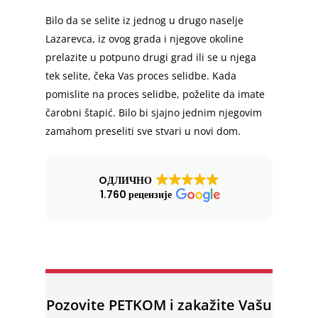
Bilo da se selite iz jednog u drugo naselje
Lazarevca, iz ovog grada i njegove okoline
prelazite u potpuno drugi grad ili se u njega
tek selite, čeka Vas proces selidbe. Kada
pomislite na proces selidbe, poželite da imate
čarobni štapić. Bilo bi sjajno jednim njegovim
zamahom preseliti sve stvari u novi dom.
OДЛИЧНО
1.760 рецензије
Pozovite PETKOM i zakažite Vašu