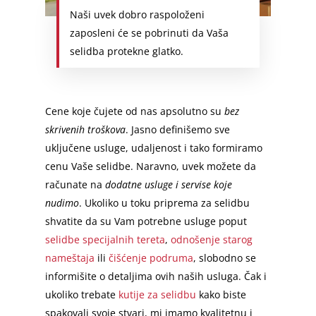
Naši uvek dobro raspoloženi
zaposleni će se pobrinuti da Vaša
selidba protekne glatko.
Cene koje čujete od nas apsolutno su
bez
skrivenih troškova
. Jasno definišemo sve
uključene usluge, udaljenost i tako formiramo
cenu Vaše selidbe. Naravno, uvek možete da
računate na
dodatne usluge i servise koje
nudimo
. Ukoliko u toku priprema za selidbu
shvatite da su Vam potrebne usluge poput
selidbe specijalnih tereta
,
odnošenje starog
nameštaja
ili
čišćenje podruma
, slobodno se
informišite o detaljima ovih naših usluga. Čak i
ukoliko trebate
kutije za selidbu
kako biste
spakovali svoje stvari, mi imamo kvalitetnu i