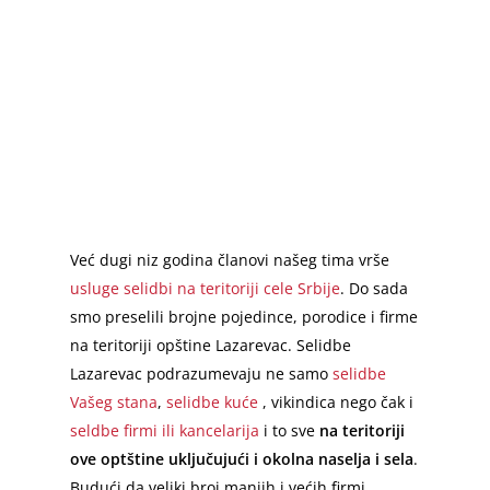
Već dugi niz godina članovi našeg tima vrše
usluge selidbi na teritoriji cele Srbije
. Do sada
smo preselili brojne pojedince, porodice i firme
na teritoriji opštine Lazarevac. Selidbe
Lazarevac podrazumevaju ne samo
selidbe
Vašeg stana
,
selidbe kuće
, vikindica nego čak i
seldbe firmi ili kancelarija
i to sve
na teritoriji
ove optštine uključujući i okolna naselja i sela
.
Budući da veliki broj manjih i većih firmi