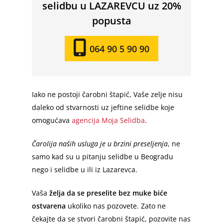
selidbu u LAZAREVCU uz 20%
popusta
064 90 5 90 90
Iako ne postoji čarobni štapić, Vaše zelje nisu
daleko od stvarnosti uz jeftine selidbe koje
omogućava
agencija Moja Selidba
.
Čarolija naših usluga je u brzini preseljenja
, ne
samo kad su u pitanju selidbe u Beogradu
nego i selidbe u ili iz Lazarevca.
Vaša
želja da se preselite bez muke biće
ostvarena
ukoliko nas pozovete. Zato ne
čekajte da se stvori čarobni štapić, pozovite nas