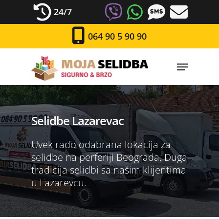
24/7
064 90 5 90 90
Selidbe Lazarevac
Uvek rado odabrana lokacija za
selidbe na perferiji Beograda. Duga
tradicija selidbi sa našim klijentima
u Lazarevcu.