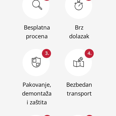
Besplatna
Brz
procena
dolazak
Pakovanje,
Bezbedan
demontaža
transport
i zaštita