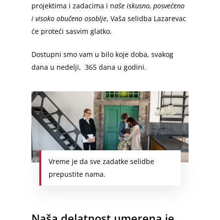
projektima i zadacima i n
aše iskusno, posvećeno
i visoko obučeno osoblje
, Vaša selidba Lazarevac
će proteći sasvim glatko.
Dostupni smo vam u bilo koje doba, svakog
dana u nedelji, 365 dana u godini.
Početna
Vreme je da sve zadatke selidbe
prepustite nama.
Selidbe u Beogradu
Selidbe Cena
Vračar
Naša delatnost umerena je