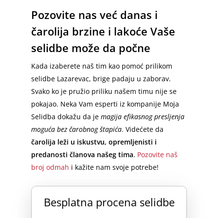
Rakovica
Selidba Klavira
Beograd – Trebinje
Srbija – Slovenija
Pozovite nas već danas i
Vranje
Sopot
čarolija brzine i lakoće Vaše
Selidbe Specijalnih Tereta
Maribor – Beograd
Srbija – Crna Gora
Bor
selidbe može da počne
Diplomatske Selidbe
Srbija – Hrvatska
Srbija – Makedonija
Zaječar
Prevoz Kućnih Ljubimaca
Kada izaberete naš tim kao pomoć prilikom
Srbija – Crna Gora
Srbija – Nemačka
Jagodina
selidbe Lazarevac, brige padaju u zaborav.
Montaža Nameštaja
Berlin – Srbija
Loznica
Svako ko je pružio priliku našem timu nije se
Selidbe Bele Tehnike
pokajao. Neka Vam esperti iz kompanije Moja
Berlin – Beograd
Smederevo
Selidba dokažu da je
magija efikasnog presljenja
Emmezeta Dostava
Minhen – Beograd
Požarevac
moguća bez čarobnog štapića
. Videćete da
Ikea Dostava
Frankfurt – Beograd
čarolija leži u iskustvu, opremljenisti i
Prokuplje
predanosti članova našeg tima
.
Pozovite naš
Odnošenje Šuta
Stuttgart – Beograd
Novi Pazar
broj odmah
i kažite nam svoje potrebe!
Odvoz Stvari na Deponiju
Dortmund – Beograd
Sremska Mitrovica
Odnošenje Starog Nameštaj
Hamburg – Srbija
Besplatna procena selidbe
Pirot
Čišćenje Podruma
Hanover – Beograd