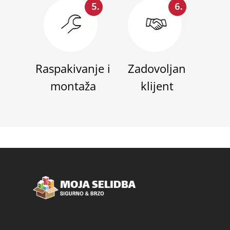
Raspakivanje i
Zadovoljan
montaža
klijent