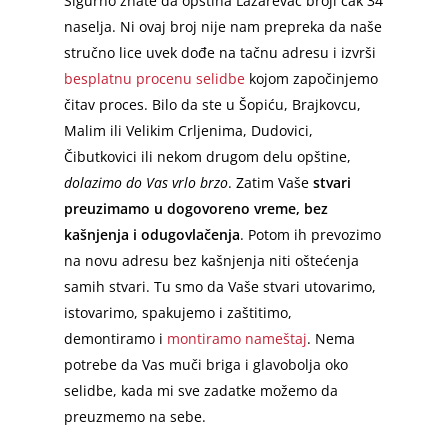
Sigurno znate da opština Lazarevac broji čak 34
naselja. Ni ovaj broj nije nam prepreka da naše
stručno lice uvek dođe na tačnu adresu i izvrši
besplatnu procenu selidbe
kojom započinjemo
čitav proces. Bilo da ste u Šopiću, Brajkovcu,
Malim ili Velikim Crljenima, Dudovici,
Čibutkovici ili nekom drugom delu opštine,
dolazimo do Vas vrlo brzo
. Zatim Vaše
stvari
preuzimamo u dogovoreno vreme, bez
kašnjenja i odugovlačenja
. Potom ih prevozimo
na novu adresu bez kašnjenja niti oštećenja
samih stvari. Tu smo da Vaše stvari utovarimo,
istovarimo, spakujemo i zaštitimo,
demontiramo i
montiramo nameštaj
. Nema
potrebe da Vas muči briga i glavobolja oko
selidbe, kada mi sve zadatke možemo da
preuzmemo na sebe.