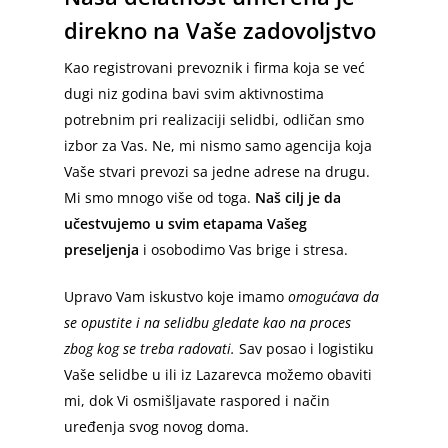
Stari grad
Usluge
direkno na Vaše zadovoljstvo
Zvezdara
Prevoz Robe
Selidbe Sa Radnicima
Kao registrovani prevoznik i firma koja se već
Zemun
Selidbe Stanova
dugi niz godina bavi svim aktivnostima
Selidbe u Srbiji
Kombi Prevoz
Palilula
potrebnim pri realizaciji selidbi, odličan smo
Selidbe Kuća
Kombi Transport
Kamionski Prevoz
Blog
Međugradske Selidbe
izbor za Vas. Ne, mi nismo samo agencija koja
Novi Beograd
Selidbe Firmi
Kombi Prevoz Nameštaja
Međunarodni Prevoz
Međugradski Prevoz Robe
Vaše stvari prevozi sa jedne adrese na drugu.
Novi Sad
O nama
Savski venac
Mi smo mnogo više od toga.
Naš cilj je da
Pakovanje za Selidbe
Kombi Prevoz Robe
Međugradski Prevoz
Beograd – Niš
Međunarodni Prevoz Robe
Niš
Kontakt
Mapa sajta
učestvujemo u svim etapama Vašeg
Barajevo
Kutije za Selidbe
Beograd – Novi Sad
Srbija – Nemačka
Međunarodne Selidbe
preseljenja
i osobodimo Vas brige i stresa.
Kragujevac
Video
Lazarevac
Skladište za Nameštaj
Beograd – Sokobanja
Nemačka – Srbija
Nemačka – Srbija
Užice
Upravo Vam iskustvo koje imamo
omogućava da
Obrenovac
Kombi Selidbe Beograd
Austrija – Srbija
Austrija – Srbija
se opustite i na selidbu gledate kao na proces
Valjevo
Čukarica
zbog kog se treba radovati.
Sav posao i logistiku
Kamion za Selidbe
Srbija – Slovenija
Crna Gora – Srbija
Zrenjanin
Vaše selidbe u ili iz Lazarevca možemo obaviti
Grocka
Besplatna Procena Selidbe
Beograd – Sarajevo
Srbija – Hrvatska
mi, dok Vi osmišljavate raspored i način
Pančevo
Surčin
uređenja svog novog doma.
Prevoz Transport Selidbe
Beograd – Skoplje
Srbija – BiH
Mladenovac