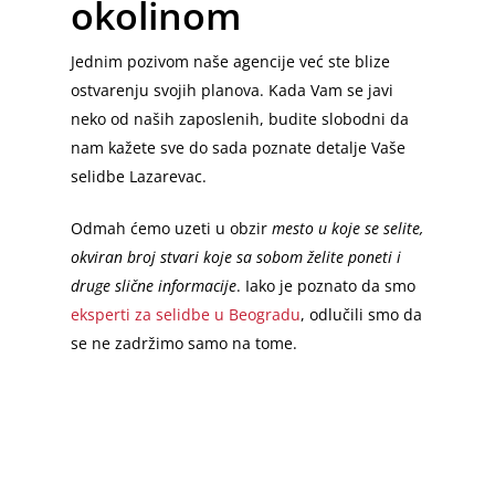
okolinom
Jednim pozivom naše agencije već ste blize
ostvarenju svojih planova. Kada Vam se javi
neko od naših zaposlenih, budite slobodni da
nam kažete sve do sada poznate detalje Vaše
selidbe Lazarevac.
Odmah ćemo uzeti u obzir
mesto u koje se selite,
okviran broj stvari koje sa sobom želite poneti i
druge slične informacije
. Iako je poznato da smo
eksperti za selidbe u Beogradu
, odlučili smo da
se ne zadržimo samo na tome.