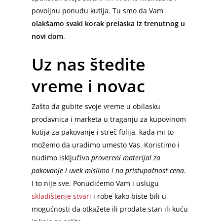
povoljnu ponudu kutija. Tu smo da Vam
olakšamo svaki korak prelaska iz trenutnog u
novi dom
.
Uz nas štedite
vreme i novac
Zašto da gubite svoje vreme u obilasku
prodavnica i marketa u traganju za kupovinom
kutija za pakovanje i streč folija, kada mi to
možemo da uradimo umesto Vas. Koristimo i
nudimo isključivo
provereni materijal za
pakovanje i uvek mislimo i na pristupačnost cena
.
I to nije sve. Ponudićemo Vam i uslugu
skladištenje stvari
i robe kako biste bili u
mogućnosti da otkažete ili prodate stan ili kuću