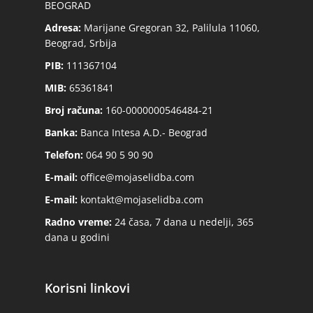
BEOGRAD
Adresa:
Marijane Gregoran 32, Palilula 11060,
Beograd, Srbija
PIB:
111367104
MIB:
65361841
Broj računa:
160-0000000546484-21
Banka:
Banca Intesa A.D.- Beograd
Telefon:
064 90 5 90 90
E-mail:
office@mojaselidba.com
E-mail:
kontakt@mojaselidba.com
Radno vreme:
24 časa, 7 dana u nedelji, 365
dana u godini
Korisni linkovi