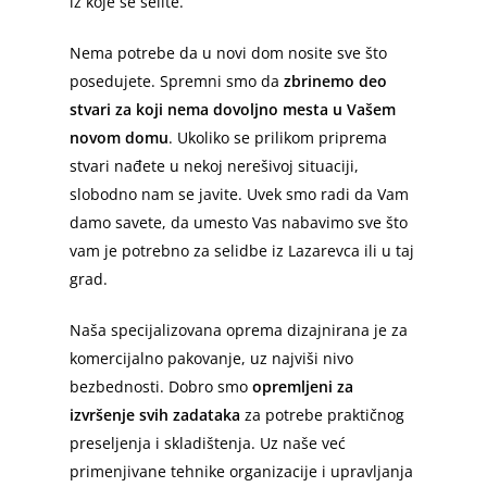
iz koje se selite.
Nema potrebe da u novi dom nosite sve što
posedujete. Spremni smo da
zbrinemo deo
stvari za koji nema dovoljno mesta u Vašem
novom domu
. Ukoliko se prilikom priprema
stvari nađete u nekoj nerešivoj situaciji,
slobodno nam se javite. Uvek smo radi da Vam
damo savete, da umesto Vas nabavimo sve što
vam je potrebno za selidbe iz Lazarevca ili u taj
grad.
Naša specijalizovana oprema dizajnirana je za
komercijalno pakovanje, uz najviši nivo
bezbednosti. Dobro smo
opremljeni za
izvršenje svih zadataka
za potrebe praktičnog
preseljenja i skladištenja. Uz naše već
primenjivane tehnike organizacije i upravljanja