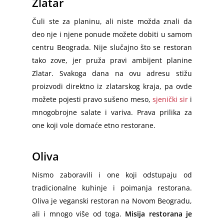
Zlatar
Čuli ste za planinu, ali niste možda znali da
deo nje i njene ponude možete dobiti u samom
centru Beograda. Nije slučajno što se restoran
Početna
tako zove, jer pruža pravi ambijent planine
Zlatar. Svakoga dana na ovu adresu stižu
Selidbe u Beogradu
proizvodi direktno iz zlatarskog kraja, pa ovde
Selidbe Cena
Vračar
možete pojesti pravo sušeno meso,
sjenički sir
i
mnogobrojne salate i variva. Prava prilika za
Stari grad
Usluge
one koji vole domaće etno restorane.
Zvezdara
Prevoz Robe
Selidbe Sa Radnicima
Oliva
Zemun
Selidbe Stanova
Selidbe u Srbiji
Kombi Prevoz
Palilula
Nismo zaboravili i one koji odstupaju od
Selidbe Kuća
Kombi Transport
Kamionski Prevoz
Blog
Međugradske Selidbe
tradicionalne kuhinje i poimanja restorana.
Novi Beograd
Selidbe Firmi
Kombi Prevoz Nameštaja
Međunarodni Prevoz
Međugradski Prevoz Robe
Oliva je veganski restoran na Novom Beogradu,
Novi Sad
O nama
Savski venac
ali i mnogo više od toga.
Misija restorana je
Pakovanje za Selidbe
Kombi Prevoz Robe
Međugradski Prevoz
Beograd – Niš
Međunarodni Prevoz Robe
Niš