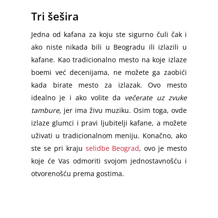
Tri šešira
Jedna od kafana za koju ste sigurno čuli čak i
ako niste nikada bili u Beogradu ili izlazili u
kafane. Kao tradicionalno mesto na koje izlaze
boemi već decenijama, ne možete ga zaobići
kada birate mesto za izlazak. Ovo mesto
idealno je i ako volite da
večerate uz zvuke
tambure,
jer ima živu muziku. Osim toga, ovde
izlaze glumci i pravi ljubitelji kafane, a možete
uživati u tradicionalnom meniju. Konačno, ako
ste se pri kraju
selidbe Beograd
, ovo je mesto
koje će Vas odmoriti svojom jednostavnošću i
otvorenošću prema gostima.