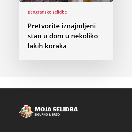
Beogradske selidbe
Pretvorite iznajmljeni
stan u dom u nekoliko
lakih koraka