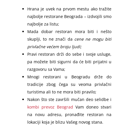
Hrana je uvek na prvom mestu ako tražite
najbolje restorane Beograda – izdvojili smo
najbolje za listu;
Mada dobar restoran mora biti i nešto
skuplji, to ne znači da
cene ne mogu biti
privlačne većem broju ljudi;
Pravi restoran drži do sebe i svoje usluge,
pa možete biti sigurni da će biti prijatni u
razgovoru sa Vama;
Mnogi restorani u Beogradu drže do
tradicije zbog čega su veoma privlačni
turistima ali to ne mora biti pravilo;
Nakon što ste završili mučan deo selidbe i
kombi prevoz Beograd
Vam doneo stvari
na novu adresu, pronađite restoran na
lokaciji koja je blizu Vašeg novog stana.