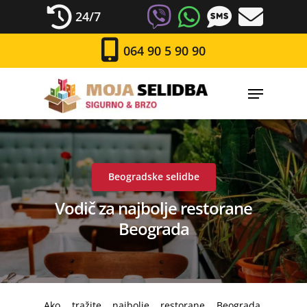
24/7
064 90 5 90 90
Beogradske selidbe
Vodič za najbolje restorane
Beograda
Ako tražite najbolje restorane Beograda,