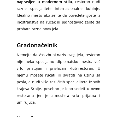
Ljubljana – Beograd
napravljen u modernom stilu,
restoran nudi
razne specijalitete internacionalne kuhinje.
Idealno mesto ako želite da povedete goste iz
inostranstva na ručak ili jednostavno želite da
probate razna nova jela.
Gradonačelnik
Nemojte da Vas zbuni naziv ovog jela, restoran
nije neko specijalno diplomatsko mesto, već
vrlo pristojan i privlačan klub-restoran. U
njemu možete ručati ili svratiti na užinu sa
posla, a nudi više različitih specijaliteta iz svih
krajeva Srbije. posebno je lepo sedeti u ovom
restoranu jer je atmosfera vrlo prijatna i
umirujuća.