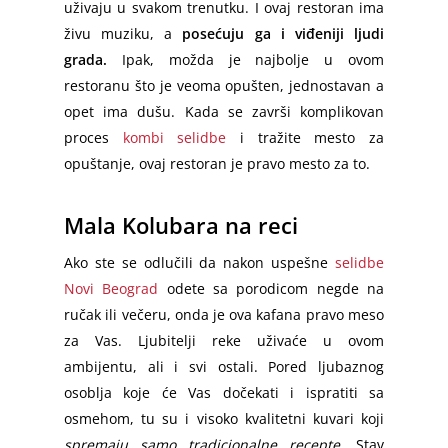
uživaju u svakom trenutku. I ovaj restoran ima
živu muziku, a
posećuju ga i viđeniji ljudi
grada.
Ipak, možda je najbolje u ovom
restoranu što je veoma opušten, jednostavan a
opet ima dušu. Kada se završi komplikovan
proces
kombi selidbe
i tražite mesto za
opuštanje, ovaj restoran je pravo mesto za to.
Mala Kolubara na reci
Ako ste se odlučili da nakon uspešne
selidbe
Novi Beograd
odete sa porodicom negde na
ručak ili večeru, onda je ova kafana pravo meso
za Vas. Ljubitelji reke uživaće u ovom
ambijentu, ali i svi ostali. Pored ljubaznog
osoblja koje će Vas dočekati i ispratiti sa
osmehom, tu su i visoko kvalitetni kuvari koji
spremaju samo tradicionalne recepte.
Stav