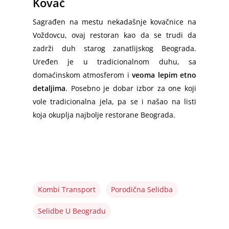
Kovač
Sagrađen na mestu nekadašnje kovačnice na
Voždovcu, ovaj restoran kao da se trudi da
zadrži duh starog zanatlijskog Beograda.
Uređen je u tradicionalnom duhu, sa
domaćinskom atmosferom i
veoma lepim etno
detaljima
. Posebno je dobar izbor za one koji
vole tradicionalna jela, pa se i našao na listi
koja okuplja najbolje restorane Beograda.
Kombi Transport
Porodična Selidba
Selidbe U Beogradu