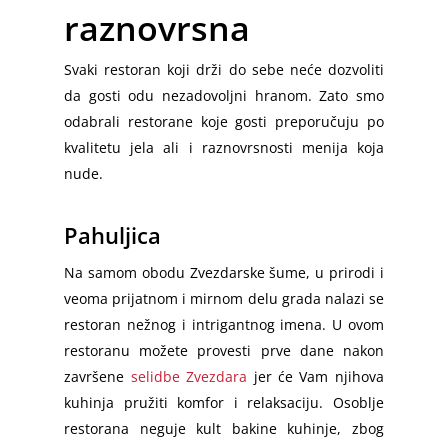
raznovrsna
Svaki restoran koji drži do sebe neće dozvoliti
da gosti odu nezadovoljni hranom. Zato smo
odabrali restorane koje gosti preporučuju po
kvalitetu jela ali i raznovrsnosti menija koja
nude.
Pahuljica
Na samom obodu Zvezdarske šume, u prirodi i
veoma prijatnom i mirnom delu grada nalazi se
restoran nežnog i intrigantnog imena. U ovom
restoranu možete provesti prve dane nakon
završene
selidbe Zvezdara
jer će Vam njihova
kuhinja pružiti komfor i relaksaciju. Osoblje
restorana neguje kult bakine kuhinje, zbog