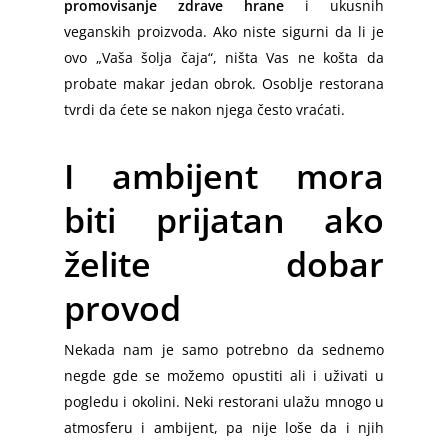
Kontakt
Mapa sajta
promovisanje zdrave hrane
i ukusnih
Barajevo
Kutije za Selidbe
Beograd – Novi Sad
Srbija – Nemačka
Međunarodne Selidbe
veganskih proizvoda. Ako niste sigurni da li je
Kragujevac
Video
Lazarevac
ovo „Vaša šolja čaja“, ništa Vas ne košta da
Skladište za Nameštaj
Beograd – Sokobanja
Nemačka – Srbija
Nemačka – Srbija
Užice
probate makar jedan obrok. Osoblje restorana
Obrenovac
Kombi Selidbe Beograd
Austrija – Srbija
Austrija – Srbija
Valjevo
tvrdi da ćete se nakon njega često vraćati.
Čukarica
Kamion za Selidbe
Srbija – Slovenija
Crna Gora – Srbija
Zrenjanin
I ambijent mora
Grocka
Besplatna Procena Selidbe
Beograd – Sarajevo
Srbija – Hrvatska
Pančevo
Surčin
biti prijatan ako
Prevoz Transport Selidbe
Beograd – Skoplje
Srbija – BiH
Mladenovac
Rakovica
želite dobar
Selidba Klavira
Beograd – Trebinje
Srbija – Slovenija
Vranje
Sopot
Selidbe Specijalnih Tereta
Maribor – Beograd
Srbija – Crna Gora
provod
Bor
Diplomatske Selidbe
Srbija – Hrvatska
Srbija – Makedonija
Zaječar
Nekada nam je samo potrebno da sednemo
Prevoz Kućnih Ljubimaca
Srbija – Crna Gora
Srbija – Nemačka
Jagodina
negde gde se možemo opustiti ali i uživati u
pogledu i okolini. Neki restorani ulažu mnogo u
Montaža Nameštaja
Berlin – Srbija
Loznica
atmosferu i ambijent, pa nije loše da i njih
Selidbe Bele Tehnike
Berlin – Beograd