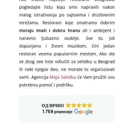
pogledajte listu koju smo napravili nakon
malog istraživanja po sajtovima i društvenim
mrežama. Restorani koje smatramo dobrim
moraju imati i dobru hranu
ali i ambijent i
naravno ljubazno osoblje. Sve to, još
dopunjeno i živom muzikom, čini jedan
restoran veoma popularnim mestom. Ako ste
se zbog ove liste odlučili za selidbu u Beograd
ili neki njegov deo, ne morate to organizovati
sami. Agencija
Moja Selidba
će Vam pružiti svu
potrebnu pomoć i podršku.
OДЛИЧНО
1.759 рецензије