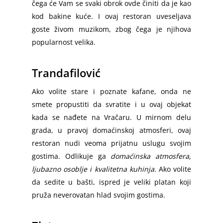
čega će Vam se svaki obrok ovde činiti da je kao
kod bakine kuće. I ovaj restoran uveseljava
goste živom muzikom, zbog čega je njihova
popularnost velika.
Trandafilović
Ako volite stare i poznate kafane, onda ne
smete propustiti da svratite i u ovaj objekat
kada se nađete na Vračaru. U mirnom delu
grada, u pravoj domaćinskoj atmosferi, ovaj
restoran nudi veoma prijatnu uslugu svojim
gostima. Odlikuje ga
domaćinska atmosfera,
ljubazno osoblje i kvalitetna kuhinja.
Ako volite
da sedite u bašti, ispred je veliki platan koji
pruža neverovatan hlad svojim gostima.