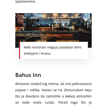
Smederevo
spomenemo.
Emmezeta Dostava
Minhen – Beograd
Požarevac
Ikea Dostava
Frankfurt – Beograd
Prokuplje
Odnošenje Šuta
Stuttgart – Beograd
Novi Pazar
Odvoz Stvari na Deponiju
Dortmund – Beograd
Sremska Mitrovica
Odnošenje Starog Nameštaj
Hamburg – Srbija
Pirot
Neki restorani neguju poseban etno
Čišćenje Podruma
ambijent i hranu
Hanover – Beograd
Vršac
Keln – Beograd
Subotica
Nirnberg – Beograd
Bahus Inn
Prevoz Beč
Restoran neobičnog imena, ali vrlo jednostavne
Beč – Beograd
pojave i odlika. Nalazi se na Zemunskom keju
što je dovoljno da zamislite u kakvoj atmosferi
Slovenija – Srbija
se ovde može ručati. Pored toga što je