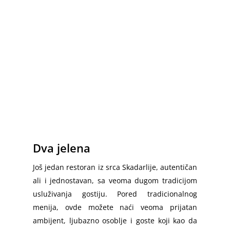
Dva jelena
Još jedan restoran iz srca Skadarlije, autentičan
ali i jednostavan, sa veoma dugom tradicijom
usluživanja gostiju. Pored tradicionalnog
menija, ovde možete naći veoma prijatan
ambijent, ljubazno osoblje i goste koji kao da