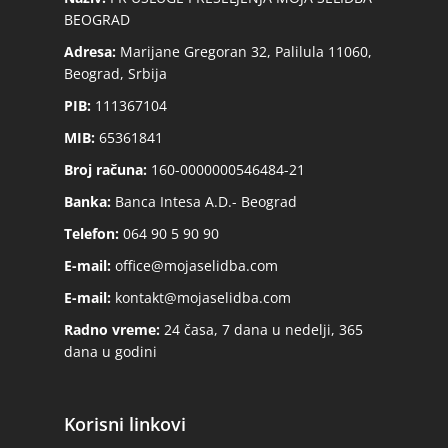
BEOGRAD
Adresa:
Marijane Gregoran 32, Palilula 11060,
Beograd, Srbija
PIB:
111367104
MIB:
65361841
Broj računa:
160-0000000546484-21
Banka:
Banca Intesa A.D.- Beograd
Telefon:
064 90 5 90 90
E-mail:
office@mojaselidba.com
E-mail:
kontakt@mojaselidba.com
Radno vreme:
24 časa, 7 dana u nedelji, 365
dana u godini
Korisni linkovi