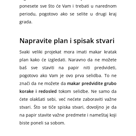
ponesete sve što će Vam i trebati u narednom
periodu, pogotovo ako se selite u drugi kraj
grada.
Napravite plan i spisak stvari
Svaki veliki projekat mora imati makar kratak
plan kako će izgledati. Naravno da ne možete
baš sve staviti na papir niti predvideti,
pogotovo ako Vam je ovo prva selidba. To ne
znači da ne možete da
makar predvidite grubo
korake i redosled
tokom selidbe. Ne samo da
ćete olakšati sebi, već nećete zaboraviti važne
stvari. Što se tiče spiska stvari, dovoljno je da
na papir stavite važne predmete i nameštaj koji
biste poneli sa sobom.