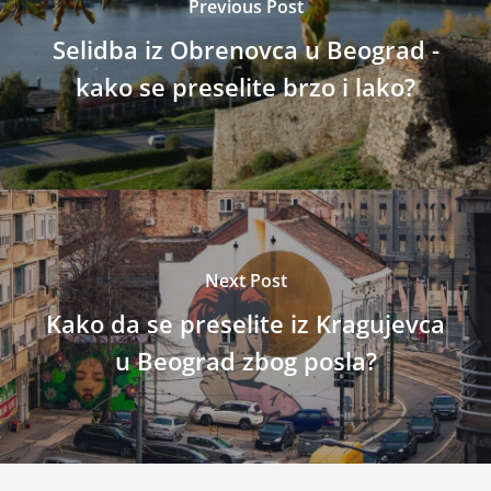
Previous Post
Selidba iz Obrenovca u Beograd -
kako se preselite brzo i lako?
Next Post
Kako da se preselite iz Kragujevca
u Beograd zbog posla?