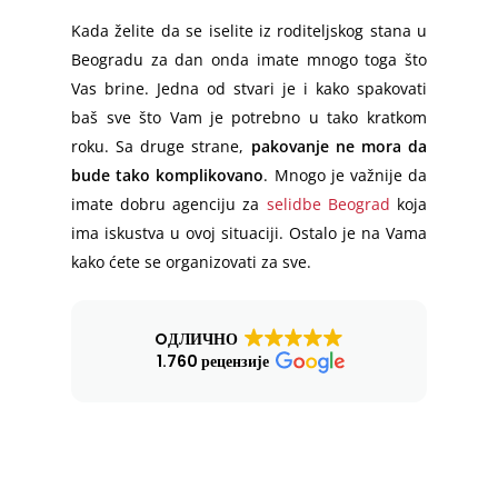
Kada želite da se iselite iz roditeljskog stana u
Beogradu za dan onda imate mnogo toga što
Vas brine. Jedna od stvari je i kako spakovati
baš sve što Vam je potrebno u tako kratkom
roku. Sa druge strane,
pakovanje ne mora da
bude tako komplikovano
. Mnogo je važnije da
imate dobru agenciju za
selidbe Beograd
koja
ima iskustva u ovoj situaciji. Ostalo je na Vama
kako ćete se organizovati za sve.
OДЛИЧНО
1.760 рецензије