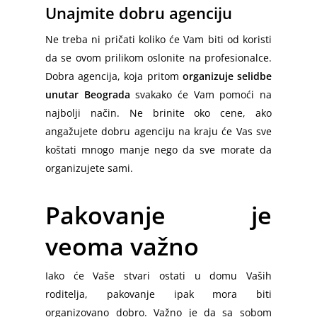
Unajmite dobru agenciju
Ne treba ni pričati koliko će Vam biti od koristi
da se ovom prilikom oslonite na profesionalce.
Dobra agencija, koja pritom
organizuje selidbe
unutar Beograda
svakako će Vam pomoći na
najbolji način. Ne brinite oko cene, ako
angažujete dobru agenciju na kraju će Vas sve
koštati mnogo manje nego da sve morate da
organizujete sami.
Pakovanje je
veoma važno
Iako će Vaše stvari ostati u domu Vaših
roditelja, pakovanje ipak mora biti
organizovano dobro. Važno je da sa sobom