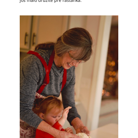
još malo družite pre rastanka.
Prevoz Beč
Beč – Beograd
Slovenija – Srbija
Ljubljana – Beograd