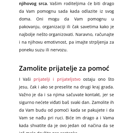
njihovog srca.
Vašim roditeljima će biti drago
Diplomatske Selidbe
Srbija – Hrvatska
Srbija – Makedonija
Zaječar
da Vam pomognu sada kada odlazite iz svog
Prevoz Kućnih Ljubimaca
Srbija – Crna Gora
Srbija – Nemačka
doma. Oni mogu da Vam pomognu u
Jagodina
pakovanju, organizaciji ili čak savetima kako je
Montaža Nameštaja
Berlin – Srbija
Loznica
najbolje nešto organizovati. Naravno, računajte
Selidbe Bele Tehnike
Berlin – Beograd
Smederevo
i na njihovu emotivnost, pa imajte strpljenja za
poneku suzu ili nervozu.
Emmezeta Dostava
Minhen – Beograd
Požarevac
Ikea Dostava
Frankfurt – Beograd
Prokuplje
Zamolite prijatelje za pomoć
Odnošenje Šuta
Stuttgart – Beograd
Novi Pazar
I Vaši
prijatelji i prijateljstvo
ostaju ono što
Odvoz Stvari na Deponiju
Dortmund – Beograd
Sremska Mitrovica
jesu, čak i ako se preselite na drugi kraj grada.
Važno je da i sa njima sačuvate kontakt, jer se
Odnošenje Starog Nameštaj
Hamburg – Srbija
Pirot
sigurno nećete viđati baš svaki dan. Zamolite ih
Čišćenje Podruma
Hanover – Beograd
Vršac
da Vam budu od pomoći kada se pakujete i da
Vam se nađu pri ruci. Biće im drago a i Vama
Keln – Beograd
Subotica
kada shvatite da je ovo jedan od načina da se
Nirnberg – Beograd