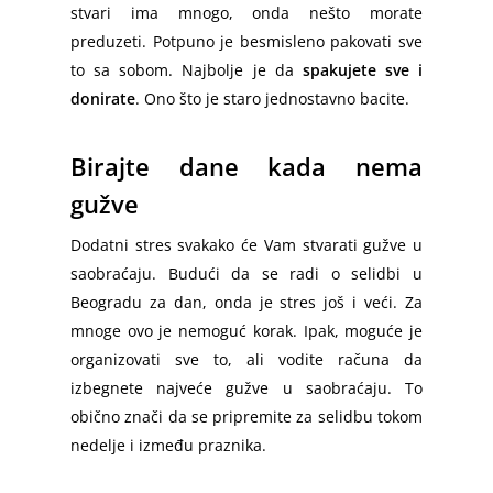
stvari ima mnogo, onda nešto morate
preduzeti. Potpuno je besmisleno pakovati sve
to sa sobom. Najbolje je da
spakujete sve i
donirate
. Ono što je staro jednostavno bacite.
Birajte dane kada nema
gužve
Dodatni stres svakako će Vam stvarati gužve u
saobraćaju. Budući da se radi o selidbi u
Beogradu za dan, onda je stres još i veći. Za
mnoge ovo je nemoguć korak. Ipak, moguće je
organizovati sve to, ali vodite računa da
izbegnete najveće gužve u saobraćaju. To
obično znači da se pripremite za selidbu tokom
nedelje i između praznika.