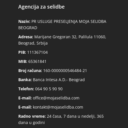
Loznica
Agencija za selidbe
Selidbe Bele Tehnike
Berlin – Beograd
Smederevo
Emmezeta Dostava
Minhen – Beograd
Naziv:
PR USLUGE PRESELJENJA MOJA SELIDBA
Požarevac
BEOGRAD
Ikea Dostava
Frankfurt – Beograd
Prokuplje
Adresa:
Marijane Gregoran 32, Palilula 11060,
Odnošenje Šuta
Stuttgart – Beograd
Beograd, Srbija
Novi Pazar
PIB:
111367104
Odvoz Stvari na Deponiju
Dortmund – Beograd
Sremska Mitrovica
MIB:
65361841
Odnošenje Starog Nameštaj
Hamburg – Srbija
Pirot
Broj računa:
160-0000000546484-21
Čišćenje Podruma
Hanover – Beograd
Vršac
Banka:
Banca Intesa A.D.- Beograd
Keln – Beograd
Subotica
Telefon:
064 90 5 90 90
Nirnberg – Beograd
E-mail:
office@mojaselidba.com
E-mail:
kontakt@mojaselidba.com
Prevoz Beč
Radno vreme:
24 časa, 7 dana u nedelji, 365
Beč – Beograd
dana u godini